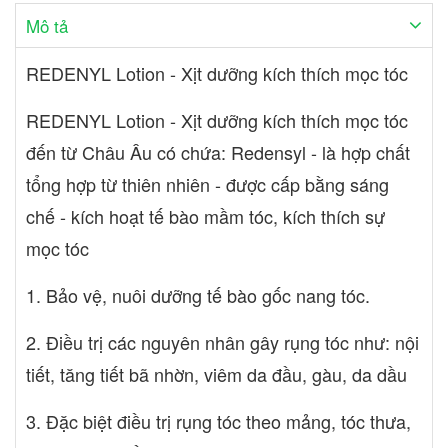
biệt điều trị rụng tóc theo mảng, tóc thưa, tóc hói di truyền, rụng
Mô tả
tóc sau sinh, rụng tóc tuổi trung niên ƯU ĐIỂM CỦA REDENYL
1. Theo nghiên cứu, Redenyl cho kết quả tốt gấp 2 lần so với
REDENYL Lotion - Xịt dưỡng kích thích mọc tóc
Minoxidil 2. REDENYL: thơm nhẹ, không gây bết dính, an toàn,
không có tác dụng phụ 3. Sau 84 ngày sử dụng REDENYL ,
REDENYL Lotion - Xịt dưỡng kích thích mọc tóc
lượng tóc mọc lại được từ 10.000- 28.200 sợi 4. Là phương pháp
điều trị tại chỗ an toàn, hiệu quả cho rụng tóc nội tiết. CÁCH
đến từ Châu Âu có chứa: Redensyl - là hợp chất
DÙNG 1. Sau khi gội đầu xong, lau đầu để tóc còn hơi ẩm rồi xịt
tổng hợp từ thiên nhiên - được cấp bằng sáng
dưỡng REDENYL lên vùng da đầu cần điều trị 2. Xịt 2-3 lần/ngày,
chế - kích hoạt tế bào mầm tóc, kích thích sự
mát-xa đến khi dưỡng được thấm hoàn toàn vào da đầu 3. Không
cần xả lại với nước NƯỚC SẢN XUẤT: Hy Lạp DUNG
mọc tóc
TÍCH: Chai xịt 80ml
1. Bảo vệ, nuôi dưỡng tế bào gốc nang tóc.
2. Điều trị các nguyên nhân gây rụng tóc như: nội
tiết, tăng tiết bã nhờn, viêm da đầu, gàu, da dầu
3. Đặc biệt điều trị rụng tóc theo mảng, tóc thưa,