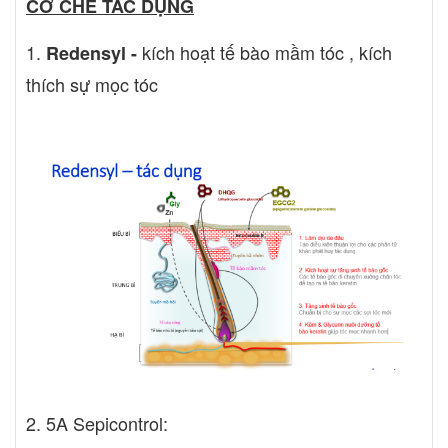
CƠ CHẾ TÁC DỤNG
1.
kích hoạt tế bào mầm tóc , kích
Redensyl -
thích sự mọc tóc
2. 5A Sepicontrol: