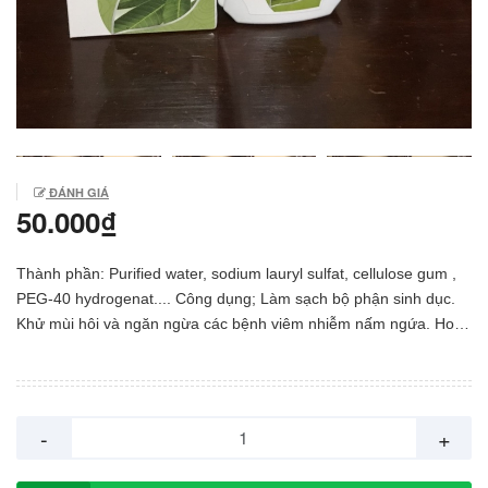
ĐÁNH GIÁ
50.000₫
Thành phần: Purified water, sodium lauryl sulfat, cellulose gum ,
PEG-40 hydrogenat.... Công dụng; Làm sạch bộ phận sinh dục.
Khử mùi hôi và ngăn ngừa các bệnh viêm nhiễm nấm ngứa. Hoạt
chất Mangiferin indica extract có hoạt tính chống lại virus và vi
khuẩn. Dưỡng ẩm cân bằng độ PH. Giúp vùng kín luô sạch sẽ và
mềm mại. Lưu ý: Chỉ dùng để vệ sinh bộ phận sinh dục ngoài,
không được thụt rửa. Cách dùng: Dùng hằng ngày, làm ướt vùng
-
+
kín, lấy 2-3 ml dung dịch vào lòng bàn tay. Xoa đều và tạo bọt ,
thoa rửa vùng kín, sau đó rửa lại bằng nước sạch. Dùng 1-2 lần 1