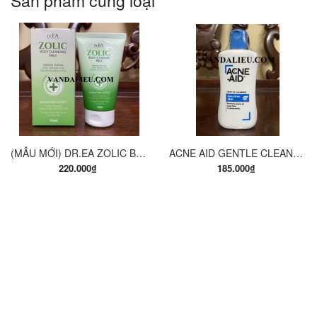
Sản phẩm cùng loại
(MẪU MỚI) DR.EA ZOLIC BODY CLEANSING MILK 150ML. SỮA TẮM Y KHOA
ACNE AID GENTLE CLEANSER 100ML. SỮA RỬA MẶT THÍCH HỢP CHO DA NHỜN VÀ MỤN.
220.000₫
185.000₫