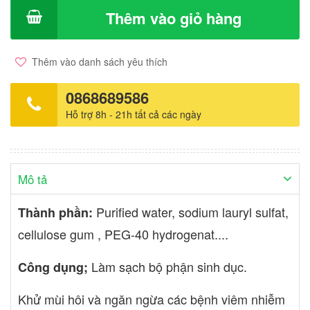
ngày. Trong trường hợp đặc biệt như kinh nguyệt viêm nhiễm vệ
Thêm vào giỏ hàng
sinh sau quan hệ có thể nhiều lần hoặc tùy theo nhu cầu. Dùng
cho cả nam và nữ. Phụ nữ sau sinh.
Thêm vào danh sách yêu thích
0868689586
Hỗ trợ 8h - 21h tất cả các ngày
Mô tả
Purified water, sodium lauryl sulfat,
Thành phần:
cellulose gum , PEG-40 hydrogenat....
Làm sạch bộ phận sinh dục.
Công dụng;
Khử mùi hôi và ngăn ngừa các bệnh viêm nhiễm