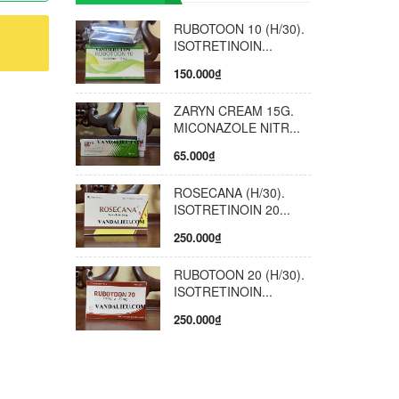
t chứng
RUBOTOON 10 (H/30).
fluenza,
ISOTRETINOIN...
150.000₫
 vô hiệu
ZARYN CREAM 15G.
, đến
MICONAZOLE NITR...
iệu chứng
65.000₫
ng thể
ROSECANA (H/30).
 ngăn
ISOTRETINOIN 20...
250.000₫
g vòng 2
xâm nhập
RUBOTOON 20 (H/30).
iến bất
ISOTRETINOIN...
250.000₫
 thấy bé
n xịt
ng nước
.