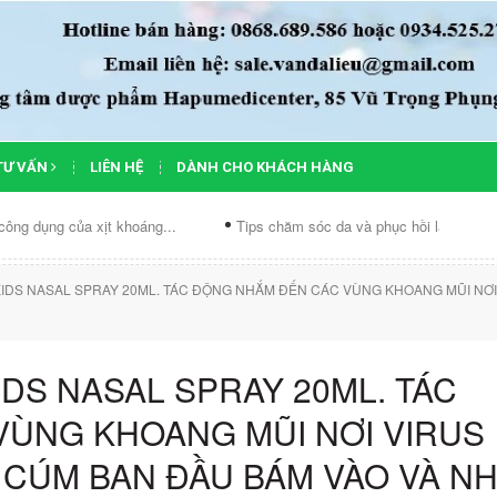
TƯ VẤN
LIÊN HỆ
DÀNH CHO KHÁCH HÀNG
 xịt khoáng...
Tips chăm sóc da và phục hồi làn...
Chế độ ăn
 KIDS NASAL SPRAY 20ML. TÁC ĐỘNG NHẮM ĐẾN CÁC VÙNG KHOANG MŨI NƠ
IDS NASAL SPRAY 20ML. TÁC
ÙNG KHOANG MŨI NƠI VIRUS
 CÚM BAN ĐẦU BÁM VÀO VÀ N