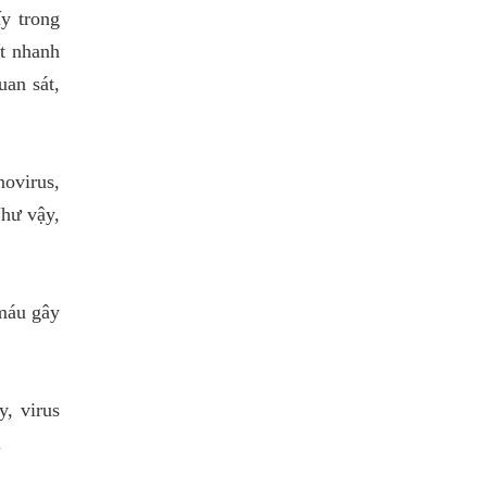
y trong
ết nhanh
an sát,
ovirus,
Như vậy,
 máu gây
y, virus
i