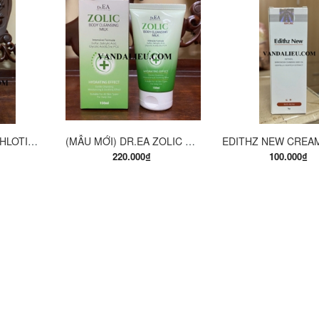
ÀNG
MUA HÀNG
MUA HÀ
EUCERIN PH5 WASHLOTION 400ML. SỮA TẮM DẠNG GEL CHO DA NHẠY CẢM.
(MẪU MỚI) DR.EA ZOLIC BODY CLEANSING MILK 150ML. SỮA TẮM Y KHOA
220.000₫
100.000₫