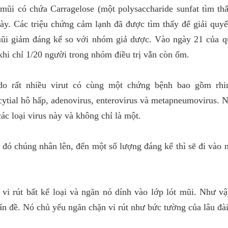
ũi có chứa Carragelose (một polysaccharide sunfat tìm thấ
gày. Các triệu chứng cảm lạnh đã được tìm thấy để giải quy
mũi giảm đáng kể so với nhóm giả dược. Vào ngày 21 của qu
khi chỉ 1/20 người trong nhóm điều trị vẫn còn ốm.
o rất nhiều virut có cùng một chứng bệnh bao gồm rhin
ncytial hô hấp, adenovirus, enterovirus và metapneumovirus. 
 các loại virus này và không chỉ là một.
đó chúng nhân lên, đến một số lượng đáng kể thì sẽ đi vào
vi rút bất kể loại và ngăn nó dính vào lớp lót mũi. Như vậ
ấn đề. Nó chủ yếu ngăn chặn vi rút như bức tường của lâu đà