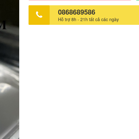
chỉ 1/20 người trong nhóm điều trị vẫn còn ốm. Vấn đề với cảm
lạnh thông thường có thể do rất nhiều virut có cùng mộ
0868689586
bệnh bao gồm rhinovirus, coronavirus, parainfluenza, in
Hỗ trợ 8h - 21h tất cả các ngày
virut syncytial hô hấp, adenovirus, enterovirus và
metapneumovirus. Như vậy, việc điều trị hiệu quả có thể
hóa tất cả các loại virus này và không chỉ là một. Virus xâm
nhập qua cơ thể bằng đường mũi, từ đó chúng nhân lên
một số lượng đáng kể thì sẽ đi vào máu gây nên các tr
cảm. Cách hoạt động của Carragelose là gắn bó với vi rút bất kể
loại và ngăn nó dính vào lớp lót mũi. Như vậy, virus khô
xâm nhập vào cơ thể và gây ra các vấn đề. Nó chủ yếu
chặn vi rút như bức tường của lâu đài Bạn phải bắt đầu sử dụng
thuốc ngay sau khi các triệu chứng lạnh xuất hiện (tron
ngày). Hãy nhớ ... nó hoạt động bằng cách chặn virus 
vào cơ thể. Nếu bạn chờ quá lâu, vi rút đã vào cơ thể kh
kỳ loại thuốc nào ngăn chặn không hiệu quả. CÁCH SỬ DỤNG:
Ngay khi có dấu hiệu bệnh như hắc xì hay chúng ta cảm
có vẻ sắp bệnh và bệnh đã diễn ra không quá 2 ngày bạ
ngày 2-3 lần. chú ý để hiệu quả tối ưu nên rửa sạch bằ
muối trước khi xịt. Độ tuổi sử dụng: cho trẻ 1 tuổi trở lên