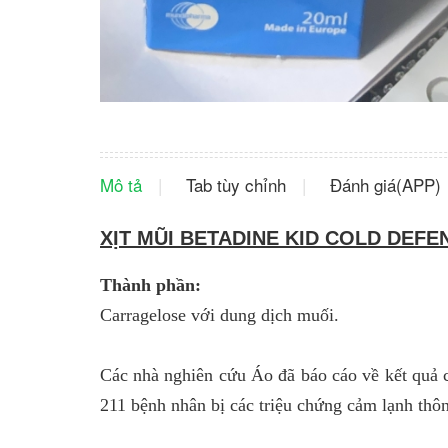
Mô tả
Tab tùy chỉnh
Đánh giá(APP)
XỊT MŨI BETADINE KID COLD DEFEN
Thành phần:
Carragelose với dung dịch muối.
Các nhà nghiên cứu Áo đã báo cáo về kết quả 
211 bệnh nhân bị các triệu chứng cảm lạnh thô