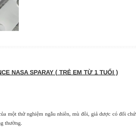
CE NASA SPARAY ( TRẺ EM TỪ 1 TUỔI )
của một thử nghiệm ngẫu nhiên, mù đôi, giả dược có đối ch
ng thường.