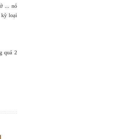
ớ ... nó
 kỳ loại
g quá 2