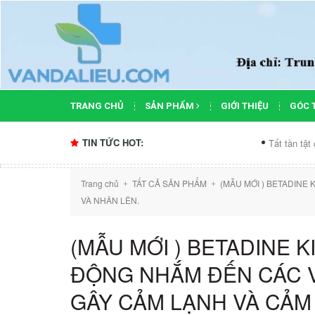
TRANG CHỦ
SẢN PHẨM
GIỚI THIỆU
GÓC 
TIN TỨC HOT:
Tất tần tật công dụng của
Trang chủ
TẤT CẢ SẢN PHẨM
(MẪU MỚI ) BETADINE
+
+
VÀ NHÂN LÊN.
(MẪU MỚI ) BETADINE K
ĐỘNG NHẮM ĐẾN CÁC V
GÂY CẢM LẠNH VÀ CẢM