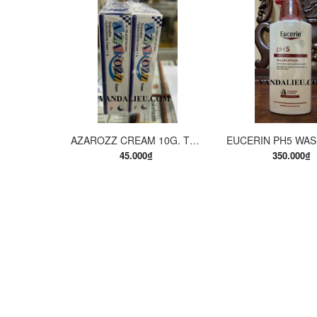
MUA HÀNG
MUA H
AZAROZZ CREAM 10G. TERBINAFINE 1%. THUỐC TRỊ NẤM DA CHÂN, NẤM DA ĐÙI, NẤM DA THÂN, LANG BEN...
45.000₫
350.000₫