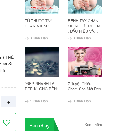
TỦ THUỐC TAY
BỆNH TAY CHÂN
CHÂN MIỆNG
MIỆNG Ở TRẺ EM
: DẤU HIỆU VÀ
CÁCH ĐIỀU TRỊ
0 Bình luận
0 Bình luận
 ( TRẺ
h muối.
thử
 211
"ĐẸP NHANH LÀ
7 Tuyệt Chiêu
ĐẸP KHÔNG BỀN"
Chăm Sóc Môi Đẹp
agelose
 tảo) ba
+
1 Bình luận
0 Bình luận
ã được
s trong
 ngày 21
Bán chạy
Xem thêm
rong khi