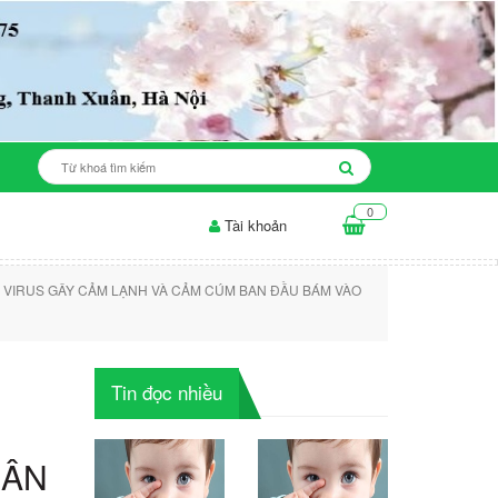
0
Tài khoản
 cho da mụn: những điều...
Thời gian để sản phẩm làm trắng da...
I VIRUS GÂY CẢM LẠNH VÀ CẢM CÚM BAN ĐẦU BÁM VÀO
Tin đọc nhiều
HÂN