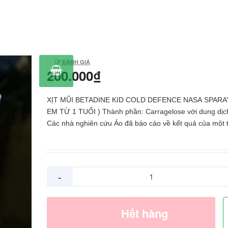
ĐÁNH GIÁ
200.000₫
XỊT MŨI BETADINE KID COLD DEFENCE NASA SPARAY
EM TỪ 1 TUỔI ) Thành phần: Carragelose với dung dịc
Các nhà nghiên cứu Áo đã báo cáo về kết quả của một 
nghiệm ngẫu nhiên, mù đôi, giả dược có đối chứng gồm
bệnh nhân bị các triệu chứng cảm lạnh thông thường. Những
người tham gia sử dụng một thuốc xịt mũi có chứa Carr
(một polysaccharide sunfat tìm thấy trong rong biển đỏ /
-
lần mỗi ngày trong 7 ngày. Các triệu chứng cảm lạnh đ
tìm thấy để giải quyết nhanh hơn 2,1 ngày và lượng viru
nước rửa mũi giảm đáng kể so với nhóm giả dược. Vào
Hết hàng
của quan sát, 1/6 bệnh nhân dùng giả dược vẫn bị ốm, t