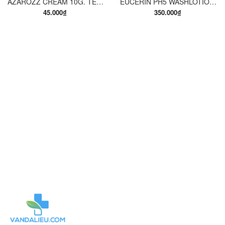
AZAROZZ CREAM 10G. TERBINAFINE 1%. THUỐC TRỊ NẤM DA CHÂN, NẤM DA ĐÙI, NẤM DA THÂN, LANG BEN...
EUCERIN PH5 WASHLOTION 400ML. SỮA TẮM DẠNG GEL CHO DA NHẠY CẢM.
45.000₫
350.000₫