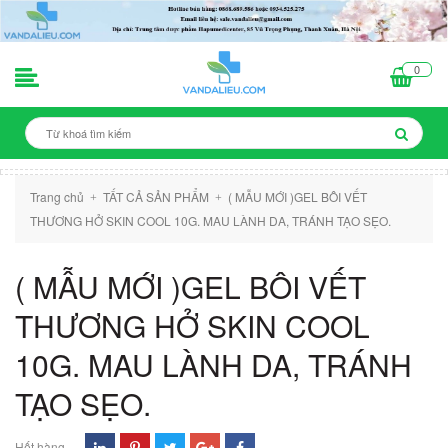
0
Trang chủ
TẤT CẢ SẢN PHẨM
( MẪU MỚI )GEL BÔI VẾT
+
+
THƯƠNG HỞ SKIN COOL 10G. MAU LÀNH DA, TRÁNH TẠO SẸO.
( MẪU MỚI )GEL BÔI VẾT
THƯƠNG HỞ SKIN COOL
10G. MAU LÀNH DA, TRÁNH
TẠO SẸO.
Hết hàng