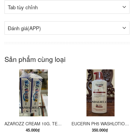
Tab tùy chỉnh
Đánh giá(APP)
Sản phẩm cùng loại
AZAROZZ CREAM 10G. TERBINAFINE 1%. THUỐC TRỊ NẤM DA CHÂN, NẤM DA ĐÙI, NẤM DA THÂN, LANG BEN...
EUCERIN PH5 WASHLOTION 400ML. SỮA TẮM DẠNG GEL CHO DA NHẠY CẢM.
45.000₫
350.000₫