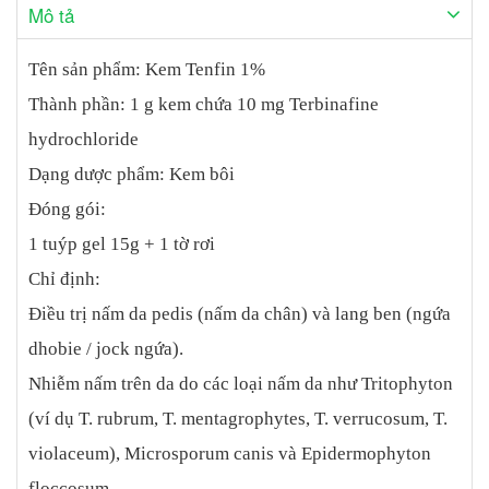
Mô tả
rơi đính kèm các sản phẩm để biết thêm thông tin
Tên sản phẩm: Kem Tenfin 1%
Thành phần: 1 g kem chứa 10 mg Terbinafine
hydrochloride
Dạng dược phẩm: Kem bôi
Đóng gói:
1 tuýp gel 15g + 1 tờ rơi
Chỉ định:
Điều trị nấm da pedis (nấm da chân) và lang ben (ngứa
dhobie / jock ngứa).
Nhiễm nấm trên da do các loại nấm da như Tritophyton
(ví dụ T. rubrum, T. mentagrophytes, T. verrucosum, T.
violaceum), Microsporum canis và Epidermophyton
floccosum.