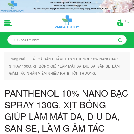
0
Trang chủ
TẤT CẢ SẢN PHẨM
PANTHENOL 10% NANO BẠC
+
+
SPRAY 130G. XỊT BỎNG GIÚP LÀM MÁT DA, DỊU DA, SĂN SE, LÀM
GIẢM TÁC NHÂN VIÊM NHIỄM KHI BỊ TỔN THƯƠNG.
PANTHENOL 10% NANO BẠC
SPRAY 130G. XỊT BỎNG
GIÚP LÀM MÁT DA, DỊU DA,
SĂN SE, LÀM GIẢM TÁC