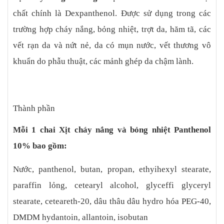
Panthenol 10%, nếu bệnh nhân có bất cứ dấu hiệu bất thường
chất chính là Dexpanthenol. Được sử dụng trong các
nào cần thông báo cho bác sĩ hoặc dược sĩ để được xử trí kịp
thời. Lưu ý Chống chỉ định sử dụng Xịt cháy nắng và bỏng nhiệt
trường hợp cháy nắng, bỏng nhiệt, trợt da, hăm tã, các
Panthenol 10% cho bệnh nhân mẫn cảm với bất cứ thành phần
vết rạn da và nứt nẻ, da có mụn nước, vết thương vô
nào của sản phẩm hoặc các vết thương nặng, chảy máu nghiêm
trọng. Bảo quản Tránh ánh sáng mặt trời và nhiệt độ trên 50 độ
khuẩn do phẫu thuật, các mảnh ghép da chậm lành.
C. Để xa tầm tay trẻ em.
Thành phần
Mỗi 1 chai Xịt cháy nắng và bỏng nhiệt Panthenol
10% bao gồm:
Nước, panthenol, butan, propan, ethyihexyl stearate,
paraffin lỏng, cetearyl alcohol, glyceffi glyceryl
stearate, ceteareth-20, dâu thâu dâu hydro hóa PEG-40,
DMDM hydantoin, allantoin, isobutan