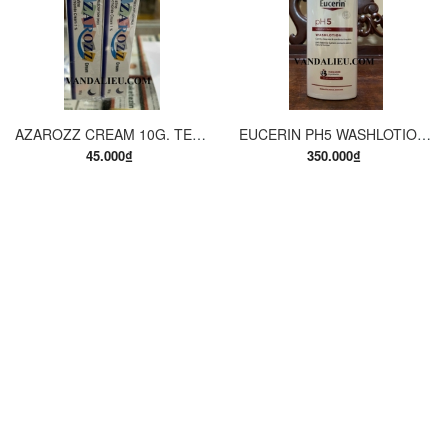
AZAROZZ CREAM 10G. TERBINAFINE 1%. THUỐC TRỊ NẤM DA CHÂN, NẤM DA ĐÙI, NẤM DA THÂN, LANG BEN...
EUCERIN PH5 WASHLOTION 400ML. SỮA TẮM DẠNG GEL CHO DA NHẠY CẢM.
45.000₫
350.000₫