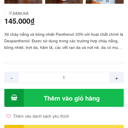
ĐÁNH GIÁ
145.000₫
Xịt cháy nắng và bỏng nhiệt Panthenol 10% với hoạt chất chính là
Dexpanthenol. Được sử dụng trong các trường hợp cháy nắng,
bỏng nhiệt, trợt da, hăm tã, các vết rạn da và nứt nẻ, da có mụn
nước, vết thương vô khuẩn do phẫu thuật, các mảnh ghép da
chậm lành. Mô tả sản phẩm Xịt cháy nắng và bỏng nhiệt
Panthenol 10% với hoạt chất chính là Dexpanthenol. Được sử
dụng trong các trường hợp cháy nắng, bỏng nhiệt, trợt da, hăm
-
+
tã, các vết rạn da và nứt nẻ, da có mụn nước, vết thương vô
khuẩn do phẫu thuật, các mảnh ghép da chậm lành. Thành phần
Mỗi 1 chai Xịt cháy nắng và bỏng nhiệt Panthenol 10% bao gồm:
Thêm vào giỏ hàng
Nước, panthenol, butan, propan, ethyihexyl stearate, paraffin
lỏng, cetearyl alcohol, glyceffi glyceryl stearate, ceteareth-20, dâu
thâu dâu hydro hóa PEG-40, DMDM hydantoin, allantoin,
Thêm vào danh sách yêu thích
isobutan Công dụng Xịt cháy nắng và bỏng nhiệt Panthenol
10% chứa thành phần chính là dexpanthenol có tác dụng dưỡng