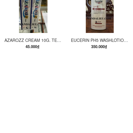
AZAROZZ CREAM 10G. TERBINAFINE 1%. THUỐC TRỊ NẤM DA CHÂN, NẤM DA ĐÙI, NẤM DA THÂN, LANG BEN...
EUCERIN PH5 WASHLOTION 400ML. SỮA TẮM DẠNG GEL CHO DA NHẠY CẢM.
45.000₫
350.000₫