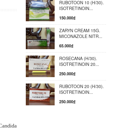
RUBOTOON 10 (H/30).
ước khi
ISOTRETINOIN...
.
150.000₫
ZARYN CREAM 15G.
MICONAZOLE NITR...
65.000₫
ROSECANA (H/30).
ISOTRETINOIN 20...
250.000₫
RUBOTOON 20 (H/30).
ISOTRETINOIN...
250.000₫
Candida