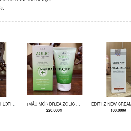
c.
ÀNG
MUA HÀNG
MUA HÀ
EUCERIN PH5 WASHLOTION 400ML. SỮA TẮM DẠNG GEL CHO DA NHẠY CẢM.
(MẪU MỚI) DR.EA ZOLIC BODY CLEANSING MILK 150ML. SỮA TẮM Y KHOA
220.000₫
100.000₫