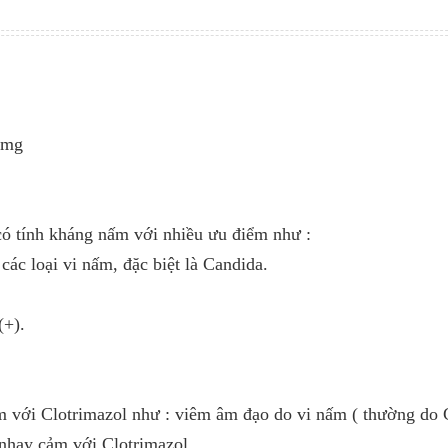
Dùng liều duy nhất đặt sâu trong âm đạo vào buổi tối tr
đi ngủ. -Nếu tăng liều, cần có sự chỉ định của thầy thuốc
0 mg
có tính kháng nấm với nhiều ưu điểm như :
các loại vi nấm, đặc biệt là Candida.
(+).
với Clotrimazol như : viêm âm đạo do vi nấm ( thường do 
nhạy cảm với Clotrimazol.