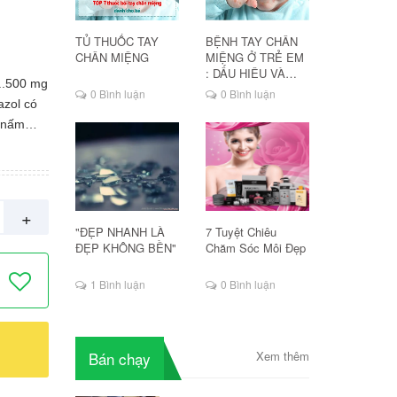
TỦ THUỐC TAY
BỆNH TAY CHÂN
CHÂN MIỆNG
MIỆNG Ở TRẺ EM
: DẤU HIỆU VÀ
.....500 mg
CÁCH ĐIỀU TRỊ
0 Bình luận
0 Bình luận
azol có
g nấm
Candida.
t số vi
 đạo do
+
i nhiễm
"ĐẸP NHANH LÀ
7 Tuyệt Chiêu
ĐẸP KHÔNG BỀN"
Chăm Sóc Môi Đẹp
1 Bình luận
0 Bình luận
ị ngứa
ng trong
ổi mề
Bán chạy
Xem thêm
mong