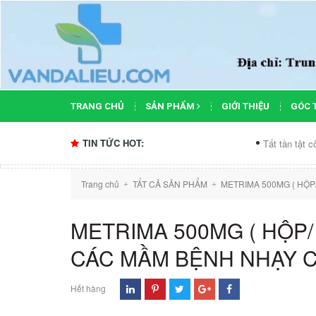
TRANG CHỦ
SẢN PHẨM
GIỚI THIỆU
GÓC 
TIN TỨC HOT:
Tất tần tật công dụng 
Trang chủ
TẤT CẢ SẢN PHẨM
METRIMA 500MG ( HỘP
+
+
METRIMA 500MG ( HỘP/ 
CÁC MẦM BỆNH NHẠY C
Hết hàng