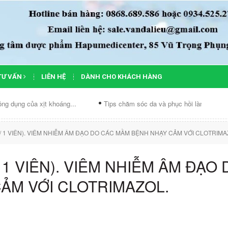
TƯ VẤN
LIÊN HỆ
DÀNH CHO KHÁCH HÀNG
của xịt khoáng...
Tips chăm sóc da và phục hồi làn...
Chế độ
/ 1 VIÊN). VIÊM NHIỄM ÂM ĐẠO DO CÁC MẦM BỆNH NHẠY CẢM VỚI CLOTRIMA
1 VIÊN). VIÊM NHIỄM ÂM ĐẠO 
ẢM VỚI CLOTRIMAZOL.