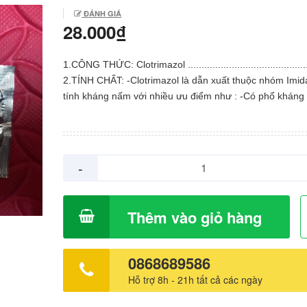
ĐÁNH GIÁ
28.000₫
1.CÔNG THỨC: Clotrimazol ........................................
2.TÍNH CHẤT: -Clotrimazol là dẫn xuất thuộc nhóm Imid
tính kháng nấm với nhiều ưu điểm như : -Có phổ khán
rộng, tác động trên hầu hết các loại vi nấm, đặc biệt là 
-Tác động lên Trichomonas vaginalis. -Tác động trên mộ
khuẩn gram (-), gram (+). 3.CHỈ ĐỊNH: Viêm nhiễm âm đạo do
các mầm bệnh nhạy cảm với Clotrimazol như : viêm âm
-
vi nấm ( thường do Candida ) hoặc do Trichomonas, bộ
do vi khuẩn nhạy cảm với Clotrimazol. 4.CHỐNG CHỈ ĐỊNH:
Mẫn cảm với các thành phần của thuốc. 5.THẬN TRỌNG: -
Thêm vào giỏ hàng
Không dùng thuốc trong thời kỳ có kinh. -Trường hợp b
hoặc có phản ứng dị ứng, ngưng dùng thuốc. -Không dù
3 tháng đầu thai kỳ. 6.TÁC DỤNG KHÔNG MONG MUỐN: -Rất
0868689586
hiếm xảy ra phản ứng phụ như ngứa, cảm giác nóng, n
Hỗ trợ 8h - 21h tất cả các ngày
đay. -Thông báo ngay cho bác sĩ biết tác dụng không 
muốn xảy ra khi dùng thuốc. 7.CÁCH DÙNG & LIỀU DÙNG: -