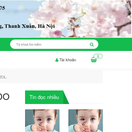
0
Tài khoản
 ăn cho da mụn: những điều...
Thời gian để sản phẩm làm trắng da..
ZOL.
DO
Tin đọc nhiều