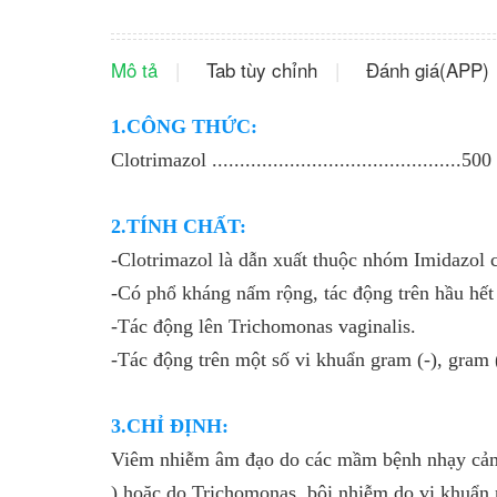
Mô tả
Tab tùy chỉnh
Đánh giá(APP)
1.CÔNG THỨC:
Clotrimazol .............................................50
2.TÍNH CHẤT:
-Clotrimazol là dẫn xuất thuộc nhóm Imidazol 
-Có phổ kháng nấm rộng, tác động trên hầu hết 
-Tác động lên Trichomonas vaginalis.
-Tác động trên một số vi khuẩn gram (-), gram 
3.CHỈ ĐỊNH:
Viêm nhiễm âm đạo do các mầm bệnh nhạy cảm 
) hoặc do Trichomonas, bội nhiễm do vi khuẩn 