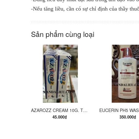
-Nếu tăng liều, cần có sự chỉ định của thầy thuố
Sản phẩm cùng loại
MUA HÀNG
MUA H
AZAROZZ CREAM 10G. TERBINAFINE 1%. THUỐC TRỊ NẤM DA CHÂN, NẤM DA ĐÙI, NẤM DA THÂN, LANG BEN...
45.000₫
350.000₫