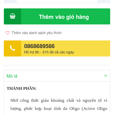
tình trạng mất nước quá mức qua da – Tái tạo cấu trúc màng lipid
tự nhiên – Tái tạo biểu bì da bị tổn thương ƯU ĐIỂM NỔI BẬT:
Không gây dị ứng Giữ ẩm suốt 24h Làm dịu tức thì không bết
Thêm vào giỏ hàng
dính 0% Mineral oil 0% Perfume 98% thành phần phân hủy sinh
học ĐỐI TƯỢNG SỬ DỤNG: Chăm sóc da cho cả gia đình kể cả
phụ nữ mang thai và trẻ sơ sinh Dùng cho mặt và cơ thể HƯỚNG
Thêm vào danh sách yêu thích
DẪN SỬ DỤNG: Sử dụng hằng ngày Bảo quản: Tránh ánh sáng
trực tiếp từ mặt trời Quy cách: Tuýp 200ml Xuất xứ: Pháp
0868689586
Hỗ trợ 8h - 21h tất cả các ngày
Mô tả
THÀNH PHẦN:
Nhờ công thức giàu khoáng chất và nguyên tố vi
lượng, phức hợp hoạt tính da Oligo (Active Oligo