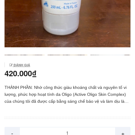
ĐÁNH GIÁ
420.000₫
THÀNH PHẦN: Nhờ công thức giàu khoáng chất và nguyên tố vi
lượng, phức hợp hoạt tính da Oligo (Active Oligo Skin Complex)
của chúng tôi đã được cấp bằng sáng chế bảo vệ và làm dịu làn
da nhạy cảm và rất khô đến da dễ bị dị ứng nhờ tăng cường hàng
rào bảo vệ da. Allantoin: làm dịu và mềm da CÔNG DỤNG: – Làm
ẩm, làm mềm da và giảm khô ráp da – Giảm ngứa, giảm kích ứng
và làm dịu da – Tạo lớp màng che phủ giúp bảo vệ da và giảm
-
+