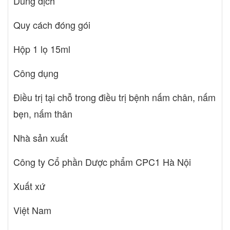
Dung dịch
con bú Ảnh hưởng đến khả năng lái xe và vận hành máy móc
Miconazol dùng ngoài không ảnh hưởng đến khả năng lái xe và
Quy cách đóng gói
vận hành máy móc Đóng gói Hộp 1 tuýp 15ml Bảo quản Bảo
quản ở nhiệt độ thoáng mát dưới 30 độ c. Để xa tầm tay trẻ em.
Hộp 1 lọ 15ml
Công dụng
Điều trị tại chỗ trong điều trị bệnh nấm chân, nấm
bẹn, nấm thân
Nhà sản xuất
Công ty Cổ phần Dược phẩm CPC1 Hà Nội
Xuất xứ
Việt Nam