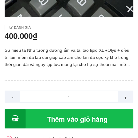
ĐÁNH GIÁ
400.000₫
Sự miêu tả Nhũ tương dưỡng ẩm và tái tạo lipid XEROlys + điều
trị làm mềm da lâu dài giúp cấp ẩm cho làn da cực kỳ khô trong
thời gian dài và ngay lập tức mang lại cho họ sự thoải mái, mềm
mại và nhẹ nhàng. URODIUM có trong XEROlys + là một nguyên
tắc hoạt động đã được cấp bằng sáng chế, được phát triển bởi
nghiên cứu LYSASKIN, giúp cải thiện khả năng dưỡng ẩm của
Urea (yếu tố hydrat hóa tự nhiên trong da) ở liều lượng 10% và
-
+
đặc biệt là tính bền bỉ của nó (tác dụng rất lâu dài). XEROlys +
cũng chứa các thành phần hoạt động: - chất giữ ẩm (Sodium
Chloride, Glycerin, Lactic Acid, ...), - chất tái tạo lipid (Shea Butter,
Thêm vào giỏ hàng
Jojoba Oil, Beeswax, Apricot Kernel Oil, ...) giúp phục hồi màng
hydrolipid và chức năng hàng rào của da, - làm dịu (Allantoine,
...), - làm giàu và sửa chữa (Vegetable sterol, Squalane,