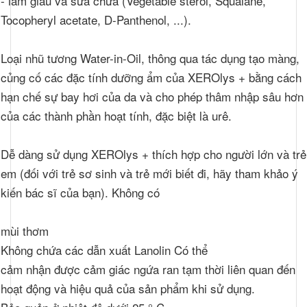
- làm giàu và sửa chữa (Vegetable sterol, Squalane,
Tocopheryl acetate, D-Panthenol, ...).
Loại nhũ tương Water-in-Oil, thông qua tác dụng tạo màng,
củng cố các đặc tính dưỡng ẩm của XEROlys + bằng cách
hạn chế sự bay hơi của da và cho phép thâm nhập sâu hơn
của các thành phần hoạt tính, đặc biệt là urê.
Dễ dàng sử dụng XEROlys + thích hợp cho người lớn và trẻ
em (đối với trẻ sơ sinh và trẻ mới biết đi, hãy tham khảo ý
kiến ​​bác sĩ của bạn).
Không có
mùi thơm
Không chứa các dẫn xuất Lanolin Có thể
cảm nhận được cảm giác ngứa ran tạm thời liên quan đến
hoạt động và hiệu quả của sản phẩm khi sử dụng.