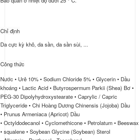
Bảo quản ở nhiệt độ dưới 25 ° C.
Chỉ định
Da cực kỳ khô, da sần, da sần sùi, ...
Công thức
Nước • Urê 10% • Sodium Chloride 5% • Glycerin • Dầu
khoáng • Lactic Acid • Butyrospermum Parkii (Shea) Bơ •
PEG-30 Dipolyhydroxystearate • Caprylic / Capric
Triglyceride • Chi Hoàng Dương Chinensis (Jojoba) Dầu
• Prunus Armeniaca (Apricot) Dầu
• Octyldodecanol • Cyclomethicone • Petrolatum • Beeswax
• squalene • Soybean Glycine (Soybean) Sterol