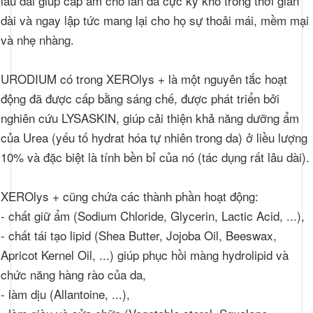
lâu dài giúp cấp ẩm cho làn da cực kỳ khô trong thời gian
Propylparaben Mẹo sử dụng Áp dụng một hoặc hai lần một ngày
dài và ngay lập tức mang lại cho họ sự thoải mái, mềm mại
sau khi tắm hoặc tắm
và nhẹ nhàng.
URODIUM có trong XEROlys + là một nguyên tắc hoạt
động đã được cấp bằng sáng chế, được phát triển bởi
nghiên cứu LYSASKIN, giúp cải thiện khả năng dưỡng ẩm
của Urea (yếu tố hydrat hóa tự nhiên trong da) ở liều lượng
10% và đặc biệt là tính bền bỉ của nó (tác dụng rất lâu dài).
XEROlys + cũng chứa các thành phần hoạt động:
- chất giữ ẩm (Sodium Chloride, Glycerin, Lactic Acid, ...),
- chất tái tạo lipid (Shea Butter, Jojoba Oil, Beeswax,
Apricot Kernel Oil, ...) giúp phục hồi màng hydrolipid và
chức năng hàng rào của da,
- làm dịu (Allantoine, ...),