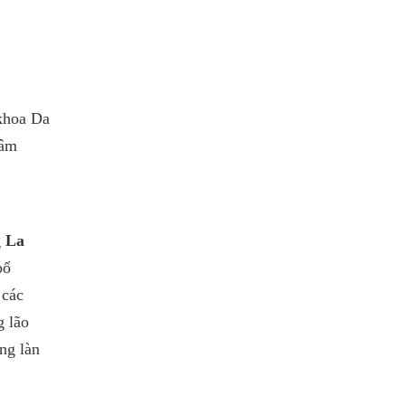
khoa Da
lâm
g
La
bổ
 các
g lão
ng làn