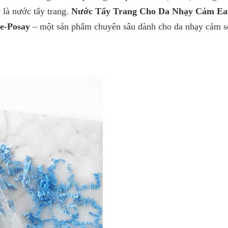
chăm sóc bệnh nhân. Nếu phạm vi ban đầu là phát triển
 là nước tẩy trang.
Nước Tẩy Trang Cho Da Nhạy Cảm Ea
phẩm bổ sung, đi kèm với phương pháp điều trị các bệ
e-Posay
– một sản phẩm chuyên sâu dành cho da nhạy cảm sẽ
yếu (mụn trứng cá, dị ứng, eczéma – bệnh chàm…) của
sĩ Da Liễu, thì nay hãng mở rộng hơn với các sản phẩ
sóc hàng ngày cho da (da nhạy cảm, chống lão hoá, da
nước, da kích thích…), dầu gội và các sản phẩm trang 
(kem nền, mắt…), phù hợp cho những làn da nhạy cảm 
Thương hiệu La Roche-Posay hiện đang thuộc quyền s
của "ông lớn" L'Oreal. Công dụng: - Làm sạch các lớp trang
điểm và khói bụi từ môi trường. - Chống oxy hóa, giúp 
trước môi trường ô nhiễm. - Cung cấp độ ẩm và giảm ma
đa khi làm sạch. Bảo quản: - Đậy nắp lại sau khi sử dụn
quản tránh xa tầm tay trẻ nhỏ. - Không đặt ở những nơi
sáng trực tiếp chiếu vào, hay những nơi có nhiệt độ quá
hoặc quá thấp. Dung tích: 400ml Thương hiệu: La Roc
Xuất xứ: Pháp *Tác dụng có thể khác nhau tuỳ cơ địa c
dùng