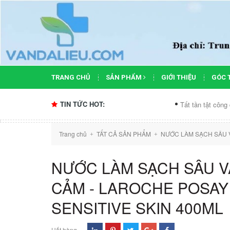
TRANG CHỦ
SẢN PHẨM
GIỚI THIỆU
GÓC 
TIN TỨC HOT:
Tất tần tật công dụng của xịt khoáng.
Trang chủ
TẤT CẢ SẢN PHẨM
NƯỚC LÀM SẠCH SÂU V
+
+
NƯỚC LÀM SẠCH SÂU V
CẢM - LAROCHE POSAY
SENSITIVE SKIN 400ML
Hết hàng