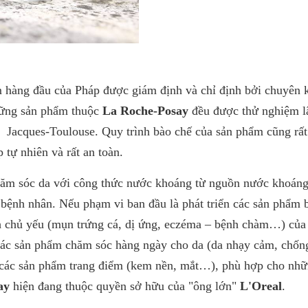
hàng đầu của Pháp được giám định và chỉ định bởi chuyên 
hững sản phẩm thuộc
La Roche-Posay
đều được thử nghiệm 
t Jacques-Toulouse. Quy trình bào chế của sản phẩm cũng rất
tự nhiên và rất an toàn.
hăm sóc da với công thức nước khoáng từ nguồn nước khoán
 bệnh nhân. Nếu phạm vi ban đầu là phát triển các sản phẩm 
nh chủ yếu (mụn trứng cá, dị ứng, eczéma – bệnh chàm…) của
các sản phẩm chăm sóc hàng ngày cho da (da nhạy cảm, chốn
à các sản phẩm trang điểm (kem nền, mắt…), phù hợp cho nhữ
ay
hiện đang thuộc quyền sở hữu của "ông lớn"
L'Oreal
.