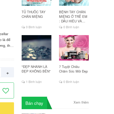
TỦ THUỐC TAY
BỆNH TAY CHÂN
CHÂN MIỆNG
MIỆNG Ở TRẺ EM
: DẤU HIỆU VÀ
CÁCH ĐIỀU TRỊ
0 Bình luận
0 Bình luận
ellar
o là để
ờng, thói
ẩm không
 nề hơn
iệc
"ĐẸP NHANH LÀ
7 Tuyệt Chiêu
ẩm phù
+
ĐẸP KHÔNG BỀN"
Chăm Sóc Môi Đẹp
ng đảnh
 luôn
1 Bình luận
0 Bình luận
ớc Tẩy
tive
 cho da
Bán chạy
Xem thêm
 da bạn.