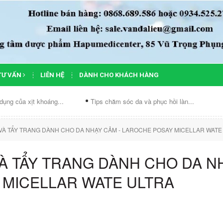
TƯ VẤN
LIÊN HỆ
DÀNH CHO KHÁCH HÀNG
..
Tips chăm sóc da và phục hồi làn...
Chế độ ăn cho da mụn
À TẨY TRANG DÀNH CHO DA NHẠY CẢM - LAROCHE POSAY MICELLAR WATE 
À TẨY TRANG DÀNH CHO DA N
 MICELLAR WATE ULTRA