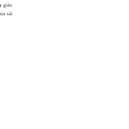
y
giàu
ma sát