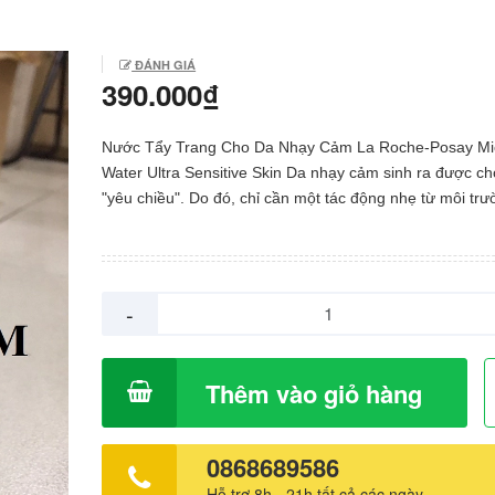
ĐÁNH GIÁ
390.000₫
Nước Tẩy Trang Cho Da Nhạy Cảm La Roche-Posay Mic
Water Ultra Sensitive Skin Da nhạy cảm sinh ra được ch
"yêu chiều". Do đó, chỉ cần một tác động nhẹ từ môi trư
quen chăm sóc da hằng ngày hay việc sử dụng mỹ ph
hợp lý cũng có thể khiến da kích ứng, viêm sưng, nặng
có thể dẫn đến những hư tổn bề mặt da. Chính vì vậy, v
chăm sóc làn da nhạy cảm, mà đặc biệt là chọn mỹ ph
-
hợp với làn da là việc bất kỳ cô nàng sở hữu làn da đỏ
này cũng cần phải cẩn thận. Một trong những sản phẩm
đồng hành cùng các cô nàng này là nước tẩy trang. Nư
Thêm vào giỏ hàng
Trang Cho Da Nhạy Cảm Eau Micellar Water Ultra Sensi
Skin La Roche-Posay – một sản phẩm chuyên sâu dành
nhạy cảm sẽ là một lựa chọn sáng suốt để nâng niu làn
0868689586
Nước Tẩy Trang Cho Da Nhạy Cảm Eau Micellar Water Ultra
Hỗ trợ 8h - 21h tất cả các ngày