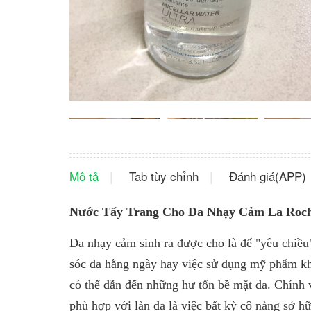
Mô tả
Tab tùy chỉnh
Đánh giá(APP)
Nước Tẩy Trang Cho Da Nhạy Cảm La Roche-
Da nhạy cảm sinh ra được cho là để "yêu chiều
sóc da hằng ngày hay việc sử dụng mỹ phẩm kh
có thể dẫn đến những hư tổn bề mặt da. Chính 
phù hợp với làn da là việc bất kỳ cô nàng sở h