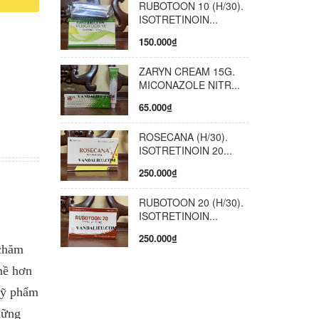
RUBOTOON 10 (H/30).
lyco
ISOTRETINOIN...
y đi bụi
làn da
150.000₫
99% lớp
ZARYN CREAM 15G.
ng khói
MICONAZOLE NITR...
ài
er Ultra
65.000₫
ính năng
ROSECANA (H/30).
cung cấp
ISOTRETINOIN 20...
hông
a xà
250.000₫
RUBOTOON 20 (H/30).
hoa Da
ISOTRETINOIN...
 phẩm
và đánh
250.000₫
 chăm
uy trình
ho người
nề hơn
y còn
mỹ phẩm
c khoáng
hững
t lượng