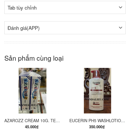
Tab tùy chỉnh
Đánh giá(APP)
Sản phẩm cùng loại
AZAROZZ CREAM 10G. TERBINAFINE 1%. THUỐC TRỊ NẤM DA CHÂN, NẤM DA ĐÙI, NẤM DA THÂN, LANG BEN...
EUCERIN PH5 WASHLOTION 400ML. SỮA TẮM DẠNG GEL CHO DA NHẠY CẢM.
45.000₫
350.000₫