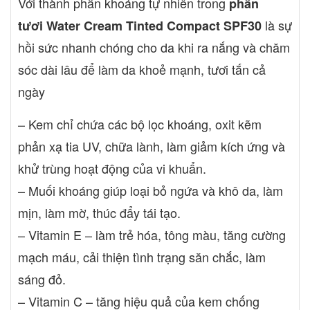
Với thành phần khoáng tự nhiên trong
phấn
vào da. Lưu ý: Hãy nhớ bảo vệ da bạn nên sử dụng sản phẩm
là sự
tươi
Water Cream Tinted Compact SPF30
này trong suốt cả năm, không chỉ trong mùa hè. Bảo quản Bảo
quản trong một môi trường khô ráo, thoáng mát, luôn để xa tầm
hồi sức nhanh chóng cho da khi ra nắng và chăm
tay trẻ em CHI TIẾT SẢN PHẨM Thương hiệu URIAGE EAU
sóc dài lâu để làm da khoẻ mạnh, tươi tắn cả
THERMALE Dạng sản phẩm Dạng phấn Dành cho loại da Mọi
loại da Mức SPF chống nắng SPF 30 Kích cỡ Kích cỡ tiêu chuẩn
ngày
Hoàn thiện Mịn (Satin) Mức độ che phủ Che phủ cao Xuất xứ
Pháp Phấn tươi trang điểm chống nắng che khuyết điểm Uriage
– Kem chỉ chứa các bộ lọc khoáng, oxit kẽm
Bariésun Water cream tinted compact SPF30
phản xạ tia UV, chữa lành, làm giảm kích ứng và
khử trùng hoạt động của vi khuẩn.
– Muối khoáng giúp loại bỏ ngứa và khô da, làm
mịn, làm mờ, thúc đẩy tái tạo.
– Vitamin E – làm trẻ hóa, tông màu, tăng cường
mạch máu, cải thiện tình trạng săn chắc, làm
sáng đỏ.
– Vitamin C – tăng hiệu quả của kem chống