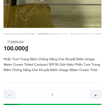
ĐÁNH GIÁ
100.000₫
Phấn Tươi Trang Điểm Chống Nắng Che Khuyết Điểm Uriage
Water Cream Tinted Compact SPF30 Giới thiệu Phấn Tươi Trang
Điểm Chống Nắng Che Khuyết Điểm Uriage Water Cream Tinted
Compact SPF30 Uriage Water Cream Tinted Compact SPF30 là
kem phấn tươi khác biệt cung cấp độ ẩm cho da, che phủ hoàn
toàn mọi khuyết điểm trên da như thâm mụn, nám tàn nhang hay
đỏ da, bảo vệ da dưới nắng ở mức độ rất ổn định. Phấn tươi
-
+
trang điểm chống nắng che khuyết điểm Uriage Bariésun Water
cream tinted compact SPF30 Thành phần Với thành phần khoáng