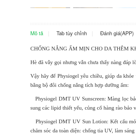
Mô tả
Tab tùy chỉnh
Đánh giá(APP)
CHỐNG NẮNG ẨM MỊN CHO DA THÊM 
Hè đã vẫy gọi nhưng vẫn chưa thấy nàng đáp lờ
Vậy hãy để Physiogel yêu chiều, giúp da khỏe từ
bằng bộ đôi chống nắng tích hợp dưỡng ẩm:
Physiogel DMT UV Sunscreen: Màng lọc bảo 
sung các lipid thiết yếu, củng cố hàng rào bảo
Physiogel DMT UV Sun Lotion: Kết cấu mỏng
chăm sóc da toàn diện: chống tia UV, làm sáng 