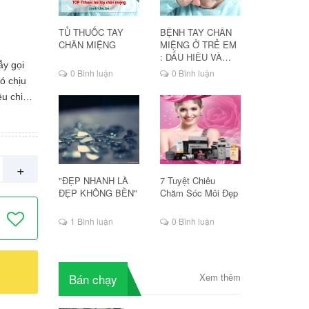
TỦ THUỐC TAY
BỆNH TAY CHÂN
CHÂN MIỆNG
MIỆNG Ở TRẺ EM
: DẤU HIỆU VÀ
y gọi
CÁCH ĐIỀU TRỊ
0 Bình luận
0 Bình luận
ó chịu
êu chiều,
iết trời
ưỡng ẩm:
ưu khỏi
lipid
+
siogel
"ĐẸP NHANH LÀ
7 Tuyệt Chiêu
mà không
ĐẸP KHÔNG BỀN"
Chăm Sóc Môi Đẹp
ện:
1 Bình luận
0 Bình luận
hoe mình
Bán chạy
Xem thêm