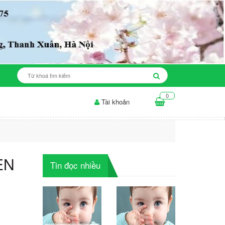
0
Tài khoản
độ ăn cho da mụn: những điều...
Thời gian để sản phẩm làm trắng da
EN
Tin đọc nhiều