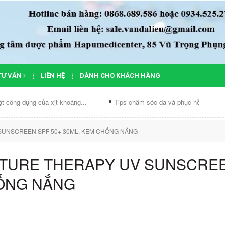
TƯ VẤN
LIÊN HỆ
DÀNH CHO KHÁCH HÀNG
g của xịt khoáng...
Tips chăm sóc da và phục hồi làn...
Chế 
SUNSCREEN SPF 50+ 30ML. KEM CHỐNG NẮNG
STURE THERAPY UV SUNSCRE
HỐNG NẮNG