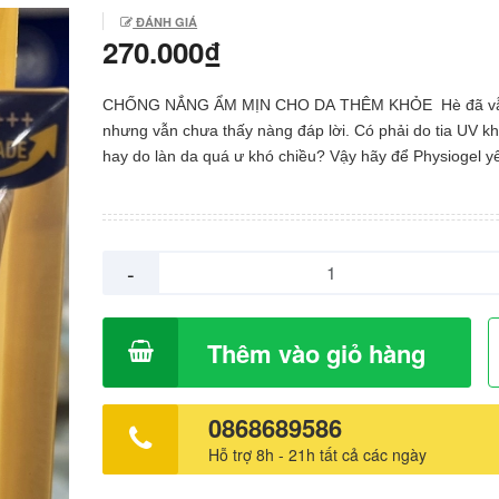
ĐÁNH GIÁ
270.000₫
CHỐNG NẮNG ẨM MỊN CHO DA THÊM KHỎE Hè đã vẫ
nhưng vẫn chưa thấy nàng đáp lời. Có phải do tia UV kh
hay do làn da quá ư khó chiều? Vậy hãy để Physiogel y
giúp da khỏe từ trong gốc để nàng tự tin rạng rỡ, bất kể t
hay cơ địa làn da bằng bộ đôi chống nắng tích hợp d
Physiogel DMT UV Sunscreen: Màng lọc bảo vệ da tối 
98% tia UV với SPF 50+ PA++++, đồng thời bổ sung các 
-
thiết yếu, củng cố hàng rào bảo vệ da khỏe mạnh. Phy
DMT UV Sun Lotion: Kết cấu mỏng nhẹ, dễ thẩm thấu 
gây vón cục. Tích hợp 3 chức năng chăm sóc da toàn di
Thêm vào giỏ hàng
chống tia UV, làm sáng và cải thiện nếp nhăn. Tự tin k
dưới nắng hè rực rỡ cùng Physiogel nàng nhé!
0868689586
Hỗ trợ 8h - 21h tất cả các ngày