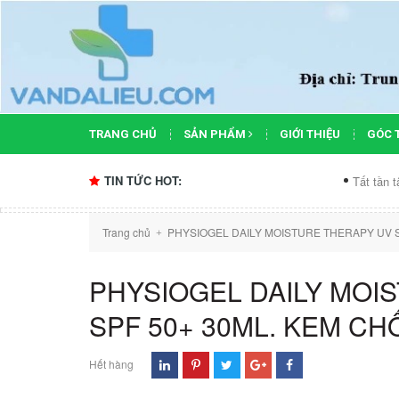
TRANG CHỦ
SẢN PHẨM
GIỚI THIỆU
GÓC 
TIN TỨC HOT:
Tất tần tật công dụn
Trang chủ
PHYSIOGEL DAILY MOISTURE THERAPY UV 
+
PHYSIOGEL DAILY MOI
SPF 50+ 30ML. KEM C
Hết hàng