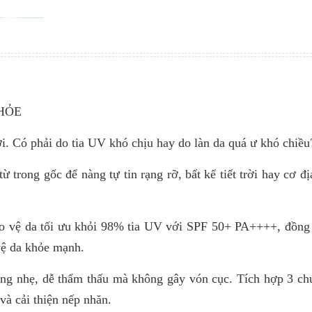
KHỎE
i. Có phải do tia UV khó chịu hay do làn da quá ư khó chiều
 trong gốc để nàng tự tin rạng rỡ, bất kể tiết trời hay cơ đị
vệ da tối ưu khỏi 98% tia UV với SPF 50+ PA++++, đồng 
 vệ da khỏe mạnh.
 nhẹ, dễ thẩm thấu mà không gây vón cục. Tích hợp 3 ch
và cải thiện nếp nhăn.