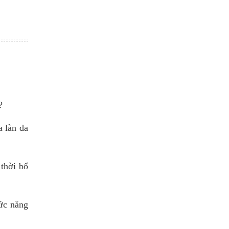
?
a làn da
thời bổ
ức năng