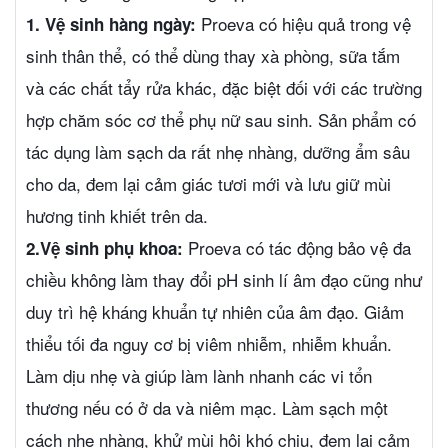
Proeva có hiệu quả trong vệ
1. Vệ sinh hàng ngày:
sinh thân thể, có thể dùng thay xà phòng, sữa tắm
và các chất tẩy rửa khác, đặc biệt đối với các trường
hợp chăm sóc cơ thể phụ nữ sau sinh. Sản phẩm có
tác dụng làm sạch da rất nhẹ nhàng, dưỡng ẩm sâu
cho da, đem lại cảm giác tươi mới và lưu giữ mùi
hương tinh khiết trên da.
Proeva có tác động bảo vệ đa
2.Vệ sinh phụ khoa:
chiều không làm thay đổi pH sinh lí âm đạo cũng như
duy trì hệ kháng khuẩn tự nhiên của âm đạo. Giảm
thiểu tối đa nguy cơ bị viêm nhiễm, nhiễm khuẩn.
Làm dịu nhẹ và giúp làm lành nhanh các vi tổn
thương nếu có ở da và niêm mạc. Làm sạch một
cách nhẹ nhàng, khử mùi hôi khó chịu, đem lại cảm