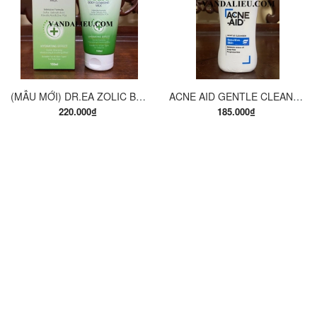
(MẪU MỚI) DR.EA ZOLIC BODY CLEANSING MILK 150ML. SỮA TẮM Y KHOA
ACNE AID GENTLE CLEANSER 100ML. SỮA RỬA MẶT THÍCH HỢP CHO DA NHỜN VÀ MỤN.
220.000₫
185.000₫