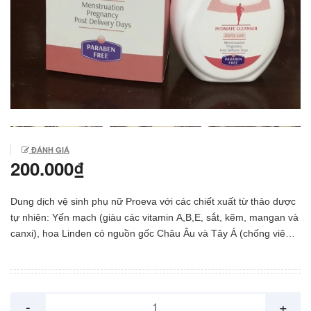
ĐÁNH GIÁ
200.000₫
Dung dịch vệ sinh phụ nữ Proeva với các chiết xuất từ thảo dược
tự nhiên: Yến mạch (giàu các vitamin A,B,E, sắt, kẽm, mangan và
canxi), hoa Linden có nguồn gốc Châu Âu và Tây Á (chống viêm,
chống oxy hóa, làm dịu và bảo vệ hiệu quả vùng kín), Tribulus
terrestris là loài thực vật được biết đến từ thời cổ đại có thành
phần hoạt động hiệu quả chống lại sự tăng sinh của vi khuẩn và
nấm(đã được kiểm nghiệm lâm sàng). Và đặc biệt là không chứa
-
+