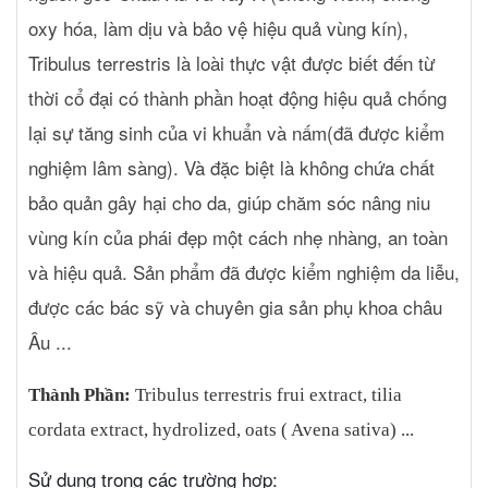
nhiên, có hiệu quả dưỡng ẩm sâu, chăm sóc phụ khoa cho mọi
oxy hóa, làm dịu và bảo vệ hiệu quả vùng kín),
đối tượng, đặc biệt là phụ nữ mang thai, cho con bú, phụ nữ tiền
Tribulus terrestris là loài thực vật được biết đến từ
mãn kinh và mãn kinh. Hướng dẫn sử dụng: Làm ướt vùng kín
bằng nước sạch, lấy một lượng thích hợp, thoa đều trong vòng 1-
thời cổ đại có thành phần hoạt động hiệu quả chống
2 phút, sau đó rửa lại thật kỹ bằng nước sạch , ngày dùng 1-2 lần
lại sự tăng sinh của vi khuẩn và nấm(đã được kiểm
hoặc có thể nhiều hơn tùy điều kiện , hoàn cảnh ( bị nhiễm trùng
nghiệm lâm sàng). Và đặc biệt là không chứa chất
tái phát , thời tiết nóng sinh sống ở khu vực có nguy cơ viêm
nhiễm cao) Nên dùng hàng ngày , nhất là thời kỳ kinh nguyệt, phụ
bảo quản gây hại cho da, giúp chăm sóc nâng niu
nữ trước và sau sinh.
vùng kín của phái đẹp một cách nhẹ nhàng, an toàn
và hiệu quả. Sản phẩm đã được kiểm nghiệm da liễu,
được các bác sỹ và chuyên gia sản phụ khoa châu
Âu ...
Thành Phần:
Tribulus terrestris frui extract, tilia
cordata extract, hydrolized, oats ( Avena sativa) ...
Sử dụng trong các trường hợp: