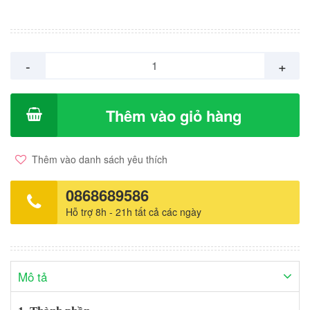
Glycol, Parfum, Citronellol, Coumarin, Geraniol, D-Limonene,
Linalool, Oxtoxynol-12 & Polysorbate 20, Tetrasodium EDTA,
Lavandula Angustifolia Oil, Sodium Hydroxide. 2. Đặc điểm nổi
trội - Chiết xuất ngưu bàng, một loại thảo dược của Pháp chứa
-
+
Dynaphytol có tác dụng làm dịu cho làn da khô và da nhạy cảm. -
Không xà phòng - Không Paraben - Phù hợp với làn da mong
manh của trẻ sơ sinh và trẻ nhỏ 3. Hướng dẫn sử dụng Pha loãng
Thêm vào giỏ hàng
gel trong nước hoặc cho dung dịch ra tay, xoa đều lên da bé sau
đó tắm lại bằng nước sạch. Thể tích thực: 250ml Nhãn hàng:
Saforelle - Pháp
Thêm vào danh sách yêu thích
0868689586
Hỗ trợ 8h - 21h tất cả các ngày
Mô tả