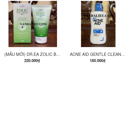
(MẪU MỚI) DR.EA ZOLIC BODY CLEANSING MILK 150ML. SỮA TẮM Y KHOA
ACNE AID GENTLE CLEANSER 100ML. SỮA RỬA MẶT THÍCH HỢP CHO DA NHỜN VÀ MỤN.
220.000₫
185.000₫