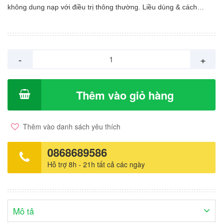
không dung nạp với điều trị thông thường. Liều dùng & cách
dùng:Người lớn : Bôi một đến 2 lần mỗi ngày tại các vùng da bị
tổn thương. Trẻ em từ 2 - 15 tuổi chỉ dùng thuốc mỡ Tacrolimus
0,03% Không khuyến cáo dùng thuốc mỡ Tacrolimus ở trẻ em
dưới 2 tuổi. Không khuyến cáo dùng Tacrolimus dài hạn.
-
+
Thêm vào giỏ hàng
Thêm vào danh sách yêu thích
0868689586
Hỗ trợ 8h - 21h tất cả các ngày
Mô tả