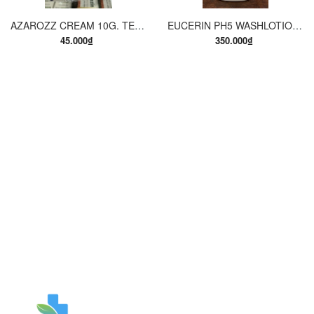
AZAROZZ CREAM 10G. TERBINAFINE 1%. THUỐC TRỊ NẤM DA CHÂN, NẤM DA ĐÙI, NẤM DA THÂN, LANG BEN...
EUCERIN PH5 WASHLOTION 400ML. SỮA TẮM DẠNG GEL CHO DA NHẠY CẢM.
45.000₫
350.000₫