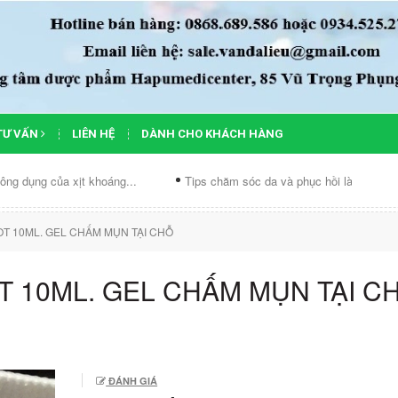
TƯ VẤN
LIÊN HỆ
DÀNH CHO KHÁCH HÀNG
xịt khoáng...
Tips chăm sóc da và phục hồi làn...
Chế độ ăn
T 10ML. GEL CHẤM MỤN TẠI CHỖ
 10ML. GEL CHẤM MỤN TẠI C
ĐÁNH GIÁ