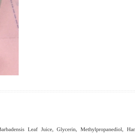
hoặc dưới lớp trang điểm để giảm sưng viêm khi cần thiế
tượng sử dụng: Trẻ vị thành niên, người lớn dùng cho 
nữ, hương thơm dịu nhẹ phù hợp cho cả gia đình Kiểm
Sản phẩm đã được viện da liễu. Đã được kiểm nghiệm t
nhạy cảm Kết cấu: dạng gel khô trong suốt Hiệu quả ki
chứng: - 88% giảm sưng tấy - 83% hiệu quả cực nhanh
chấm mụn chuẩn xác với thiết kế đầu tuýp được tối ưu 
mụn se lại nhanh - Giảm tình trạng tấy đỏ lên tới 59% s
Làm dịu da cảm giác sưng tấy lên tới 56% sau 48h - Mu
trông thấy lên tới 32% sau 48h Lưu ý: Không bôi xung 
mắt, không dùng trên da bị kích ứng. Trong quá trình s
nếu có biểu hiện kích ứng nên ngừng sử dụng. Thân thi
trường: Đóng gói đơn giản để giảm chất thải ra môi trư
bảo vệ trái đất Hương thơm: Thân thiện môi trường: Đó
đơn giản giúp giảm chất thải ra môi trường để bảo vệ trá
Xuất xứ: Pháp Sản xuất tại: Pháp Dung tích: 10ml Hạn dùng: 3
năm kể từ ngày sản xuất Nsx/Hsd: Xem trên sản phẩm
rbadensis Leaf Juice, Glycerin, Methylpropanediol, Ha