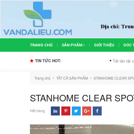
TRANG CHỦ
SẢN PHẨM
GIỚI THIỆU
GÓC 
TIN TỨC HOT:
Tất tần tật công dụng của 
Trang chủ
TẤT CẢ SẢN PHẨM
STANHOME CLEAR SPO
+
+
STANHOME CLEAR SPOT
Hết hàng