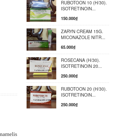
RUBOTOON 10 (H/30).
t. Đối
ISOTRETINOIN...
cả nam và
150.000₫
 nghiêm:
rên da
ZARYN CREAM 15G.
ểm
MICONAZOLE NITR...
 - 96%
65.000₫
- 86%
au 48h -
ROSECANA (H/30).
n xẹp đi
ISOTRETINOIN 20...
quanh
250.000₫
ử dụng,
ện môi
RUBOTOON 20 (H/30).
ờng giúp
ISOTRETINOIN...
ng gói
250.000₫
i đất
mamelis