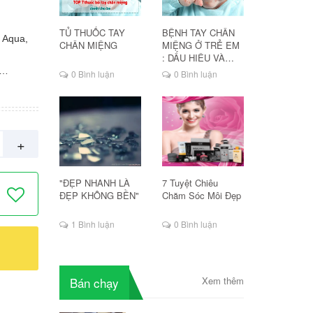
TỦ THUỐC TAY
BỆNH TAY CHÂN
 Aqua,
CHÂN MIỆNG
MIỆNG Ở TRẺ EM
: DẤU HIỆU VÀ
CÁCH ĐIỀU TRỊ
0 Bình luận
0 Bình luận
e
, Sodium
nsis
Sodium
+
Gel chấm
ông
"ĐẸP NHANH LÀ
7 Tuyệt Chiêu
ỏ do mụn
ĐẸP KHÔNG BỀN"
Chăm Sóc Môi Đẹp
 của vi
sau 48h,
1 Bình luận
0 Bình luận
thiết kế
- Kết
ệu quả se
Bán chạy
Xem thêm
mặt sạch
trên