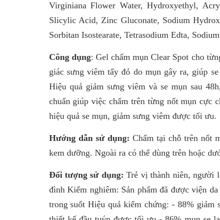
Virginiana Flower Water, Hydroxyethyl, Acr
Slicylic Acid, Zinc Gluconate, Sodium Hydroxid
Sorbitan Isostearate, Tetrasodium Edta, Sodium
Công dụng
: Gel chấm mụn Clear Spot cho từng
giác sưng viêm tấy đỏ do mụn gây ra, giúp s
Hiệu quả giảm sưng viêm và se mụn sau 48h,
chuẩn giúp việc chấm trên từng nốt mụn cực ch
hiệu quả se mụn, giảm sưng viêm được tối ưu.
Hướng dẫn sử dụng:
Chấm tại chỗ trên nốt m
kem dưỡng. Ngoài ra có thể dùng trên hoặc dướ
Đối tượng sử dụng:
Trẻ vị thành niên, người
đình Kiểm nghiêm: Sản phẩm đã được viện da 
trong suốt Hiệu quả kiểm chứng: - 88% giảm
thiết kế đầu tuýp được tối ưu - 86% mụn se lạ