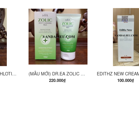
ÀNG
MUA HÀNG
MUA HÀ
EUCERIN PH5 WASHLOTION 400ML. SỮA TẮM DẠNG GEL CHO DA NHẠY CẢM.
(MẪU MỚI) DR.EA ZOLIC BODY CLEANSING MILK 150ML. SỮA TẮM Y KHOA
220.000₫
100.000₫