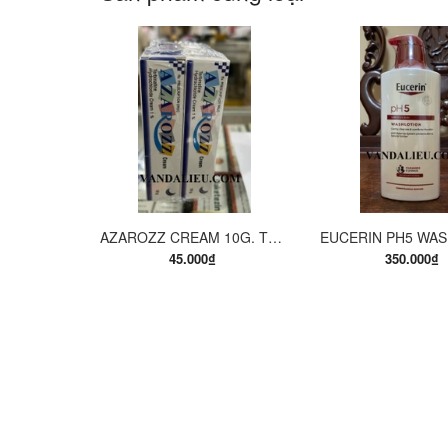
MUA HÀNG
MUA H
AZAROZZ CREAM 10G. TERBINAFINE 1%. THUỐC TRỊ NẤM DA CHÂN, NẤM DA ĐÙI, NẤM DA THÂN, LANG BEN...
45.000₫
350.000₫