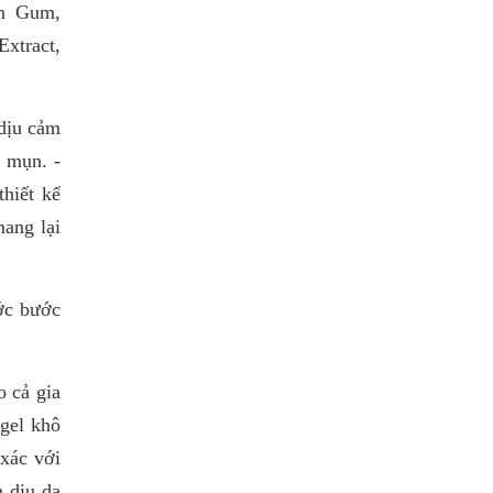
an Gum,
Extract,
 dịu cảm
 mụn. -
hiết kế
mang lại
ớc bước
o cả gia
gel khô
xác với
m dịu da