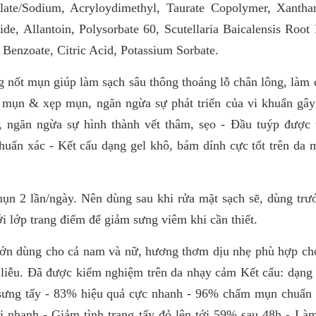
ylate/Sodium, Acryloydimethyl, Taurate Copolymer, Xanth
e, Allantoin, Polysorbate 60, Scutellaria Baicalensis Root 
 Benzoate, Citric Acid, Potassium Sorbate.
 nốt mụn giúp làm sạch sâu thông thoáng lỗ chân lông, làm
e mụn & xẹp mụn, ngăn ngừa sự phát triển của vi khuẩn gây
 ngăn ngừa sự hình thành vết thâm, sẹo - Đầu tuýp được t
uẩn xác - Kết cấu dạng gel khô, bám dính cực tốt trên da 
ụn 2 lần/ngày. Nên dùng sau khi rửa mặt sạch sẽ, dùng trư
i lớp trang điểm để giảm sưng viêm khi cần thiết.
 lớn dùng cho cả nam và nữ, hương thơm dịu nhẹ phù hợp ch
liễu. Đã được kiểm nghiệm trên da nhạy cảm Kết cấu: dạng 
 sưng tấy - 83% hiệu quả cực nhanh - 96% chấm mụn chuẩn 
i nhanh - Giảm tình trạng tấy đỏ lên tới 59% sau 48h - Là