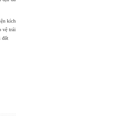
iện kích
 vệ trái
 đất