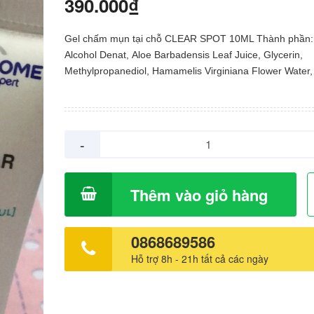
390.000₫
Gel chấm mụn tại chỗ CLEAR SPOT 10ML Thành phần:
Alcohol Denat, Aloe Barbadensis Leaf Juice, Glycerin,
Methylpropanediol, Hamamelis Virginiana Flower Water,
Hydroxyethyl, Acrylate/Sodium, Acryloydimethyl, Taurat
Copolymer, Xanthan Gum, Slicylic Acid, Zinc Gluconate
Hydroxide, Allantoin, Polysorbate 60, Scutellaria Baicale
Root Extract, Sorbitan Isostearate, Tetrasodium Edta, 
-
Benzoate, Citric Acid, Potassium Sorbate. Công dụng: 
mụn Clear Spot cho từng nốt mụn giúp làm sạch sâu th
thoáng lỗ chân lông, làm dịu cảm giác sưng viêm tấy đ
Thêm vào giỏ hàng
gây ra, giúp se mụn & xẹp mụn, ngăn ngừa sự phát triển
khuẩn gây mụn. - Hiệu quả giảm sưng viêm và se mụn 
ngăn ngừa sự hình thành vết thâm, sẹo - Đầu tuýp được 
0868689586
chuẩn giúp việc chấm trên từng nốt mụn cực chuẩn xác 
Hỗ trợ 8h - 21h tất cả các ngày
cấu dạng gel khô, bám dính cực tốt trên da mang lại hi
mụn, giảm sưng viêm được tối ưu. Hướng dẫn sử dụng: Chấm
tại chỗ trên nốt mụn 2 lần/ngày. Nên dùng sau khi rửa 
sẽ, dùng trước bước kem dưỡng. Ngoài ra có thể dùng 