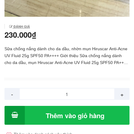
ĐÁNH GIÁ
230.000₫
Sữa chống nắng dành cho da dầu, nhờn mụn Hiruscar Anti-Acne
UV Fluid 25g SPF50 PA++++ Giới thiệu Sữa chống nắng dành
cho da dầu, mụn Hiruscar Anti-Acne UV Fluid 25g SPF50 PA++++
Khách hàng ở độ tuổi từ 18-24, thanh thiếu niên và những người
mới đi làm là những người có làn da dễ bị mụn hoặc đang ở trong
tình trạng mụn có mức độ từ nhẹ tới trung bình. Họ muốn bảo vệ
làn da khỏi các tác hại của ánh nắng và đang có nhu cầu sử dụng
-
+
kem chống nắng có công thức riêng dành cho làn da bị mụn hoặc
dễ bị mụn. Hiruscar® Anti-Acne UV Fluid SPF50 PA++++, kem
chống nắng ngăn ngừa mụn có công thức độc đáo dành riêng
Thêm vào giỏ hàng
cho làn da mụn hoặc dễ bị mụn bằng cách cung cấp khả năng
chống nắng cao bảo vệ da khỏi các tia UVA và UVB có hại đồng
thời giảm các vấn đề về mụn. Sản phẩm có kết mỏng nhẹ, không