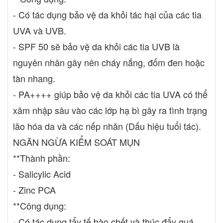
- Có tác dụng bảo vệ da khỏi tác hại của các tia
UVA và UVB.
- SPF 50 sẽ bảo vệ da khỏi các tia UVB là
nguyên nhân gây nên cháy nắng, đốm đen hoặc
tàn nhang.
- PA++++ giúp bảo vệ da khỏi các tia UVA có thể
xâm nhập sâu vào các lớp hạ bì gây ra tình trạng
lão hóa da và các nếp nhăn (Dấu hiệu tuổi tác).
NGĂN NGỪA KIỂM SOÁT MỤN
**Thành phần:
- Salicylic Acid
- Zinc PCA
**Công dụng:
- Có tác dụng tẩy tế bào chết và thúc đẩy quá