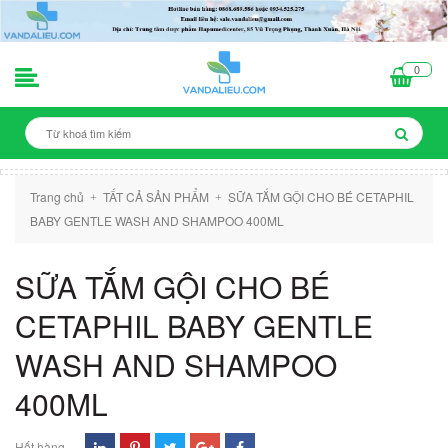
0
Trang chủ
TẤT CẢ SẢN PHẨM
SỮA TẮM GỘI CHO BÉ CETAPHIL
+
+
BABY GENTLE WASH AND SHAMPOO 400ML
SỮA TẮM GỘI CHO BÉ
CETAPHIL BABY GENTLE
WASH AND SHAMPOO
400ML
Hết hàng