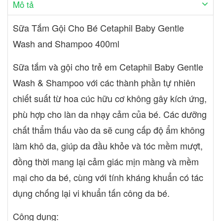
Mô tả
Moisturizer SPF 30,… Đặc biệt vào năm 1947 dòng sản phẩm
sữa rửa Gentle Skin Cleanser được một dược sĩ sáng chế và cho
Sữa Tắm Gội Cho Bé Cetaphil Baby Gentle
ra đời và đây là sản phẩm chăm sóc da dịu nhẹ phù hợp cho mọi
loại da đầu tiên trên thế giới được phát triển bởi chuyên gia da
Wash and Shampoo 400ml
liễu và là dòng sản phẩm nổi tiếng nhất của Cetaphil. Sản phẩm
của Cetaphil luôn được phát triển và thử nghiệm trong các điều
Sữa tắm và gội cho trẻ em Cetaphil Baby Gentle
kiện lâm sàng nghiêm ngặt nhằm mang đến những sản phẩm
Wash & Shampoo với các thành phần tự nhiên
chất lượng cao, đảm bảo an toàn tuyệt đối cho người sử dụng.
chiết suất từ hoa cúc hữu cơ không gây kích ứng,
Cetaphil giúp người tiêu dùng có được nhiều giải pháp chăm sóc
da hiệu quả dựa trên nền tảng vững chắc về da liễu và thành tựu
phù hợp cho làn da nhạy cảm của bé. Các dưỡng
y học. Sản phẩm Cetaphil được các bác sĩ da liễu và nhi khoa
chất thẩm thấu vào da sẽ cung cấp độ ẩm không
khuyên dùng. Cetaphil đã vinh dự nhận được nhiều giải thưởng
cũng như chứng nhận danh giá từ sở y tế và được các chuyên gia
làm khô da, giúp da đầu khỏe và tóc mềm mượt,
làm đẹp đánh giá Thành phần: Aqua, Cocamidopropyl Betaine,
đồng thời mang lại cảm giác mịn màng và mềm
Disodium Cocoamphodiacetate, Glycerin, Coco-Glucoside,
mại cho da bé, cùng với tính kháng khuẩn có tác
Acrylates/C10-30 Alkyl Acrylate Crosspolymer, Citric Acid,
Heliotropine, Panthenol, Parfum, Phenoxyethanol,
dụng chống lại vi khuẩn tấn công da bé.
Polyquaternium-10, Propylene Glycol, Quaternium-80, Sodium
Benzoate, Sodium Chloride, Sodium Citrate, Sodium
Công dụng: