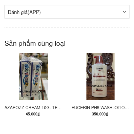
Đánh giá(APP)
Sản phẩm cùng loại
AZAROZZ CREAM 10G. TERBINAFINE 1%. THUỐC TRỊ NẤM DA CHÂN, NẤM DA ĐÙI, NẤM DA THÂN, LANG BEN...
EUCERIN PH5 WASHLOTION 400ML. SỮA TẮM DẠNG GEL CHO DA NHẠY CẢM.
45.000₫
350.000₫