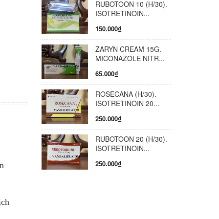
RUBOTOON 10 (H/30).
 cụ thể
ISOTRETINOIN...
ể có liều
150.000₫
huyên
p quá
ZARYN CREAM 15G.
khả
MICONAZOLE NITR...
 khẩn
65.000₫
 trạm Y
uên dùng
ROSECANA (H/30).
 Tuy
ISOTRETINOIN 20...
 và uống
250.000₫
p đôi
 tác dụng
RUBOTOON 20 (H/30).
ng và
ISOTRETINOIN...
được xử
250.000₫
n
Trước
và tham
 Ultra
ịch
 sử dụng