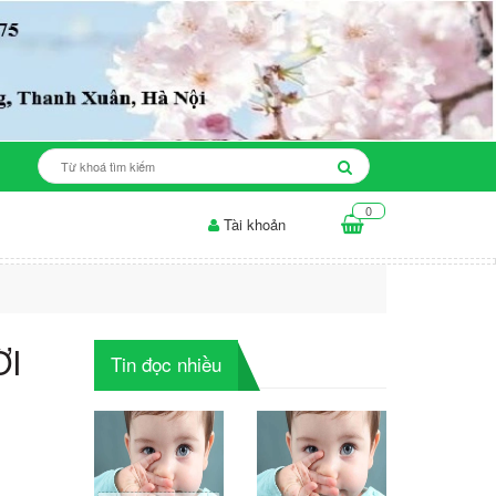
0
Tài khoản
a mụn: những điều...
Thời gian để sản phẩm làm trắng da...
ỜI
Tin đọc nhiều