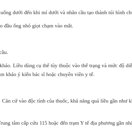
tương tác với các loại thuốc khác. Quy cách: Hộp 10ml
xuất: ALCON LABORATORIES, INC.
uống dưới đến khi mí dưới và nhãn cầu tạo thành túi hình ch
ho đầu ống nhỏ giọt chạm vào mắt.
cầu.
khảo. Liều dùng cụ thể tùy thuộc vào thể trạng và mức độ diễ
m khảo ý kiến bác sĩ hoặc chuyên viên y tế.
 Căn cứ vào độc tính của thuốc, khả năng quá liều gần như 
rung tâm cấp cứu 115 hoặc đến trạm Y tế địa phương gần nhấ