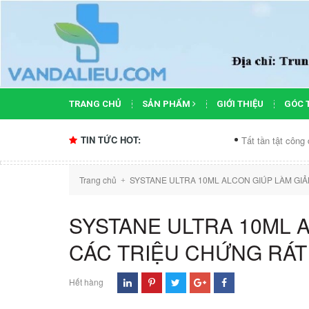
TRANG CHỦ
SẢN PHẨM
GIỚI THIỆU
GÓC 
TIN TỨC HOT:
Tất tần tật công dụng của xịt kh
Trang chủ
SYSTANE ULTRA 10ML ALCON GIÚP LÀM GIẢ
+
SYSTANE ULTRA 10ML A
CÁC TRIỆU CHỨNG RÁT
Hết hàng