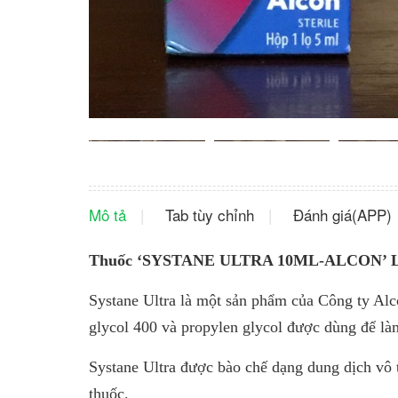
Mô tả
Tab tùy chỉnh
Đánh giá(APP)
Thuốc ‘SYSTANE ULTRA 10ML-ALCON’ L
Systane Ultra là một sản phẩm của Công ty Alc
glycol 400 và propylen glycol được dùng để là
Systane Ultra được bào chế dạng dung dịch vô 
thuốc.