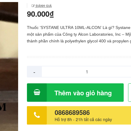
ĐÁNH GIÁ
90.000₫
Thuốc ‘SYSTANE ULTRA 10ML-ALCON’ Là gì? Systane U
một sản phẩm của Công ty Alcon Laboratories, Inc – Mỹ
thành phần chính là polyethylen glycol 400 và propylen 
được dùng để làm giảm tạm thời các chứng rát và kích 
khô mắt. Systane Ultra được bào chế dạng dung dịch vô
và đóng gói theo quy cách: hộp 1 lọ chứa 10 ml dung dị
Thành phần của ‘SYSTANE ULTRA 10ML-ALCON’
-
POLYETHYLENE GLYCOL 400 Công dụng của ‘SYSTA
ULTRA 10ML-ALCON’ Chỉ định Thuốc Systane Ultra đượ
định dùng trong trường hợp sau: Để làm giảm tạm thời 
Thêm vào giỏ hàng
chứng rát và kích ứng do khô mắt. Cách dùng Lắc kỹ tr
dùng. Ba bước sử dụng Systane Ultra: Ngửa đầu ra sau. Đặt
một ngón tay dưới mắt, kéo nhẹ mí mắt xuống dưới đến
0868689586
dưới và nhãn cầu tạo thành túi hình chữ V. Nhỏ vào đó một hay
Hỗ trợ 8h - 21h tất cả các ngày
hai giọt. Tránh không cho đầu ống nhỏ giọt chạm vào mắ
dùng Nhỏ 1 hay 2 giọt vào mắt bị bệnh tuỳ theo nhu cầu