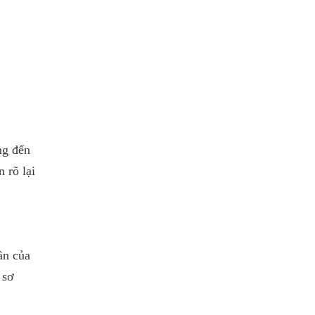
ng đến
 rõ lại
ần của
 sơ