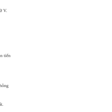
 Nhà sản
ữ V.
n tiến
không
t.