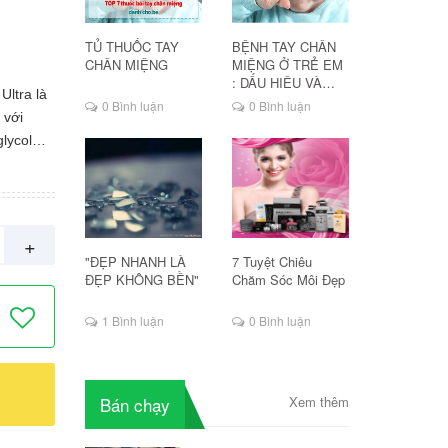
TỦ THUỐC TAY
BỆNH TAY CHÂN
CHÂN MIỆNG
MIỆNG Ở TRẺ EM
: DẤU HIỆU VÀ
ltra là
CÁCH ĐIỀU TRỊ
0 Bình luận
0 Bình luận
 với
glycol
ứng do
 trùng
ch thuốc.
+
NE
"ĐẸP NHANH LÀ
7 Tuyệt Chiêu
c chỉ
ĐẸP KHÔNG BỀN"
Chăm Sóc Môi Đẹp
các
1 Bình luận
0 Bình luận
ước khi
 khi mí
Bán chạy
Xem thêm
t. Liều
. Lưu ý: