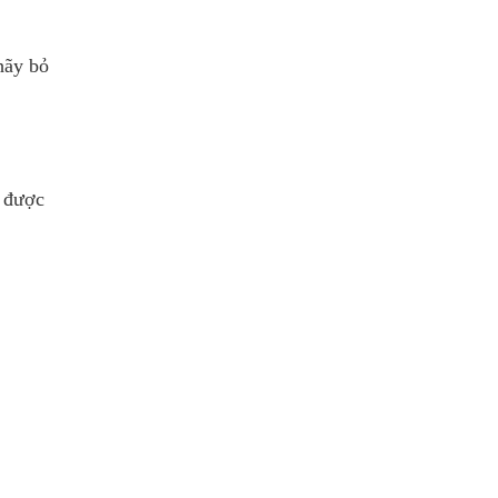
hãy bỏ
ể được