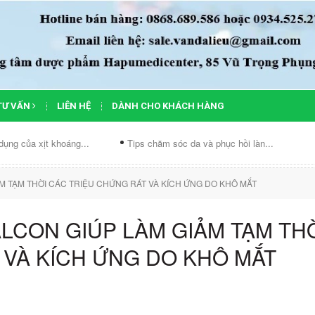
TƯ VẤN
LIÊN HỆ
DÀNH CHO KHÁCH HÀNG
oáng...
Tips chăm sóc da và phục hồi làn...
Chế độ ăn cho d
M TẠM THỜI CÁC TRIỆU CHỨNG RÁT VÀ KÍCH ỨNG DO KHÔ MẮT
LCON GIÚP LÀM GIẢM TẠM TH
 VÀ KÍCH ỨNG DO KHÔ MẮT