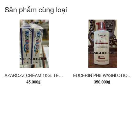
Sản phẩm cùng loại
AZAROZZ CREAM 10G. TERBINAFINE 1%. THUỐC TRỊ NẤM DA CHÂN, NẤM DA ĐÙI, NẤM DA THÂN, LANG BEN...
EUCERIN PH5 WASHLOTION 400ML. SỮA TẮM DẠNG GEL CHO DA NHẠY CẢM.
45.000₫
350.000₫