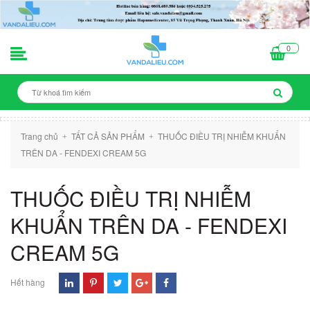
0
Trang chủ
TẤT CẢ SẢN PHẨM
THUỐC ĐIỀU TRỊ NHIỄM KHUẨN
+
+
TRÊN DA - FENDEXI CREAM 5G
THUỐC ĐIỀU TRỊ NHIỄM
KHUẨN TRÊN DA - FENDEXI
CREAM 5G
Hết hàng