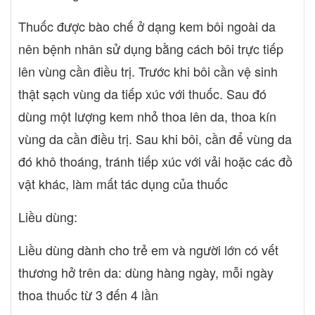
hiện trên da, mặt, huyết áp và đề phòng vì tình trạng nguy hiểm
Thuốc được bào chế ở dạng kem bôi ngoài da
có thể diễn biến rất nhanh. Tốt nhất, tình trạng của bệnh nhân
nên bệnh nhân sử dụng bằng cách bôi trực tiếp
cần được thông báo với bác sĩ điều trị để có hướng xử trí kịp thời
Quên liều: tránh quên liều; nếu quên liều, bệnh nhân cần bỏ qua
lên vùng cần điều trị. Trước khi bôi cần vệ sinh
liều đã quên, không dùng chồng liều với liều tiếp theo. Không nên
thật sạch vùng da tiếp xúc với thuốc. Sau đó
bỏ liều quá 2 lần liên tiếp.
dùng một lượng kem nhỏ thoa lên da, thoa kín
vùng da cần điều trị. Sau khi bôi, cần để vùng da
đó khô thoáng, tránh tiếp xúc với vải hoặc các đồ
vật khác, làm mất tác dụng của thuốc
Liều dùng:
Liều dùng dành cho trẻ em và người lớn có vết
thương hở trên da: dùng hàng ngày, mỗi ngày
thoa thuốc từ 3 đến 4 lần