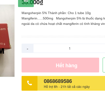
35.000₫
Mangoherpin 5% Thành phần: Cho 1 tube 10g
Mangiferin......500mg Mangoherpin 5% là thuốc dạng 
ngoài da có chứa hoạt chất mangiferin có tính kháng vi
chiết xuất từ lá xoài Mangifera indica L.Anacardiaceae 
điều trị: Các dạng bệnh cấp tính và tái phát do virus he
ra bao gồm: herpes simplex, herpes zoster (bệnh zona)
thủy đậu và eczema caposi Nhà sx: Công ty BV Pharma
-
Nam
Hết hàng
0868689586
Hỗ trợ 8h - 21h tất cả các ngày