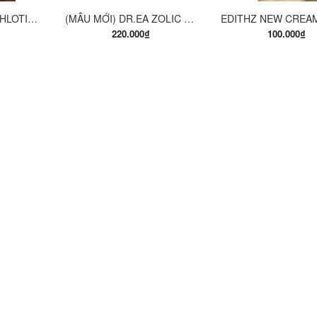
EUCERIN PH5 WASHLOTION 400ML. SỮA TẮM DẠNG GEL CHO DA NHẠY CẢM.
(MẪU MỚI) DR.EA ZOLIC BODY CLEANSING MILK 150ML. SỮA TẮM Y KHOA
220.000₫
100.000₫