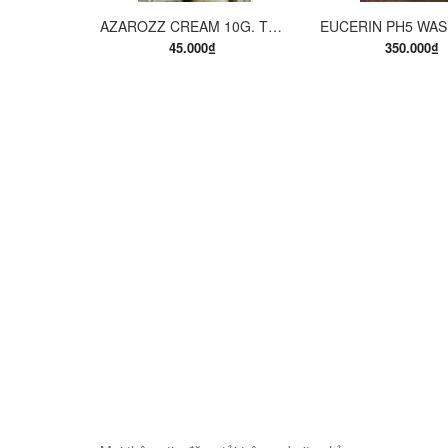
AZAROZZ CREAM 10G. TERBINAFINE 1%. THUỐC TRỊ NẤM DA CHÂN, NẤM DA ĐÙI, NẤM DA THÂN, LANG BEN...
45.000₫
350.000₫