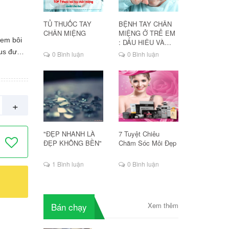
TỦ THUỐC TAY
BỆNH TAY CHÂN
CHÂN MIỆNG
MIỆNG Ở TRẺ EM
kem bôi
: DẤU HIỆU VÀ
CÁCH ĐIỀU TRỊ
rus được
0 Bình luận
0 Bình luận
Chỉ định
rpes gây
, bệnh
, Việt
+
"ĐẸP NHANH LÀ
7 Tuyệt Chiêu
ĐẸP KHÔNG BỀN"
Chăm Sóc Môi Đẹp
1 Bình luận
0 Bình luận
Bán chạy
Xem thêm