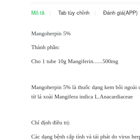
Mô tả
Tab tùy chỉnh
Đánh giá(APP)
Mangoherpin 5%
Thành phần:
Cho 1 tube 10g Mangiferin......500mg
Mangoherpin 5% là thuốc dạng kem bôi ngoài da
từ lá xoài Mangifera indica L.Anacardiaceae
Chỉ định điều trị:
Các dạng bệnh cấp tính và tái phát do virus he