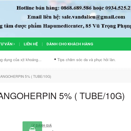
TƯ VẤN
LIÊN HỆ
DÀNH CHO KHÁCH HÀNG
ủa xịt khoáng...
Tips chăm sóc da và phục hồi làn...
Chế độ 
ANGOHERPIN 5% ( TUBE/10G)
NGOHERPIN 5% ( TUBE/10G)
ĐÁNH GIÁ