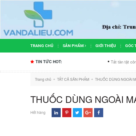
TRANG CHỦ
SẢN PHẨM
GIỚI THIỆU
GÓC 
TIN TỨC HOT:
Tất tần tật công dụng c
Trang chủ
TẤT CẢ SẢN PHẨM
THUỐC DÙNG NGOÀI M
+
+
THUỐC DÙNG NGOÀI MA
Hết hàng