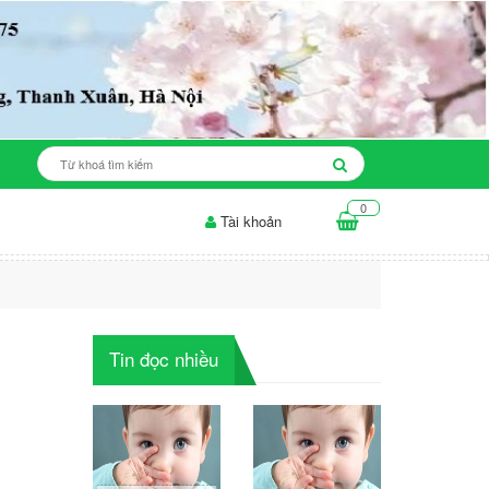
0
Tài khoản
ăn cho da mụn: những điều...
Thời gian để sản phẩm làm trắng da...
Tin đọc nhiều