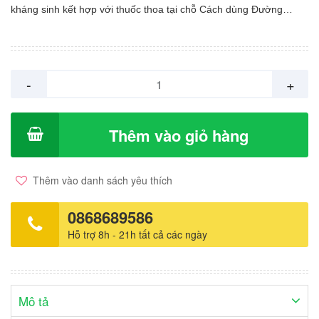
kháng sinh kết hợp với thuốc thoa tại chỗ Cách dùng Đường
uống: Người lớn ≥12 tuổi: 0.5-1mg/kg/ngày chia thành 2 liều.
Uống cùng thức ăn. Giảm liều sau 2 tuần tùy theo đáp ứng với
thuốc. Sử dung liều thấp nhất có hiệu quả. Liệu trình điều trị
thường kéo dài 15-20 tuần. Có thể phải dùng đến đợt điều trị thứ
-
+
2 nếu mụn nghiêm trọng. Uống cả viên với cốc nước đầy, không
nhai viên thuốc. Chống chỉ định Có thai và cho con bú, hoặc có
dự định sinh con; phụ nữ trong độ tuổi sinh đẻ mà không áp dụng
Thêm vào giỏ hàng
các biện pháp tránh thai để loại trừ khả năng mang thai Suy gan;
lipid máu quá cao (cholesterol, triglicerid); Thừa vitamin A Dị ứng
với isotretinoin hay với một trong những thành phần của thuốc
Thêm vào danh sách yêu thích
Phối hợp với kháng sinh thuộc nhóm tetracyclin.
0868689586
Hỗ trợ 8h - 21h tất cả các ngày
Mô tả