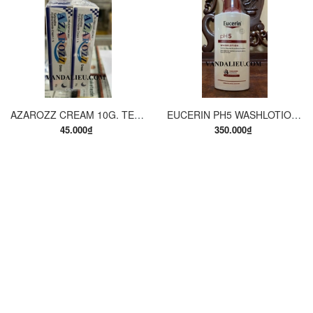
AZAROZZ CREAM 10G. TERBINAFINE 1%. THUỐC TRỊ NẤM DA CHÂN, NẤM DA ĐÙI, NẤM DA THÂN, LANG BEN...
EUCERIN PH5 WASHLOTION 400ML. SỮA TẮM DẠNG GEL CHO DA NHẠY CẢM.
45.000₫
350.000₫