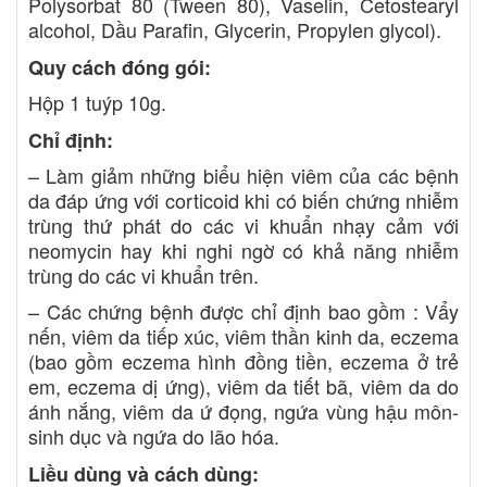
Polysorbat 80 (Tween 80), Vaselin, Cetostearyl
alcohol, Dầu Parafin, Glycerin, Propylen glycol).
Quy cách đóng gói:
Hộp 1 tuýp 10g.
Chỉ định:
– Làm giảm những biểu hiện viêm của các bệnh
da đáp ứng với corticoid khi có biến chứng nhiễm
trùng thứ phát do các vi khuẩn nhạy cảm với
neomycin hay khi nghi ngờ có khả năng nhiễm
trùng do các vi khuẩn trên.
– Các chứng bệnh được chỉ định bao gồm : Vẩy
nến, viêm da tiếp xúc, viêm thần kinh da, eczema
(bao gồm eczema hình đồng tiền, eczema ở trẻ
em, eczema dị ứng), viêm da tiết bã, viêm da do
ánh nắng, viêm da ứ đọng, ngứa vùng hậu môn-
sinh dục và ngứa do lão hóa.
Liều dùng và cách dùng: