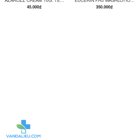
AZAROZZ CREAM 10G. TERBINAFINE 1%. THUỐC TRỊ NẤM DA CHÂN, NẤM DA ĐÙI, NẤM DA THÂN, LANG BEN...
EUCERIN PH5 WASHLOTION 400ML. SỮA TẮM DẠNG GEL CHO DA NHẠY CẢM.
45.000₫
350.000₫