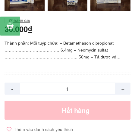
ĐÁNH GIÁ
30.000₫
Thành phần: Mỗi tuýp chứa: – Betamethason dipropionat
………………………………… 6,4mg – Neomycin sulfat
……………………………………………..50mg – Tá dược vđ
…………………………………………………………………….. 10g.
(Dinatri edetat, Natri metabisulfit, Natri sulfit, Polysorbat 80
(Tween 80), Vaselin, Cetostearyl alcohol, Dầu Parafin, Glycerin,
Propylen glycol). Quy cách đóng gói: Hộp 1 tuýp 10g. Chỉ định: –
-
+
Làm giảm những biểu hiện viêm của các bệnh da đáp ứng với
corticoid khi có biến chứng nhiễm trùng thứ phát do các vi khuẩn
nhạy cảm với neomycin hay khi nghi ngờ có khả năng nhiễm
Hết hàng
trùng do các vi khuẩn trên. – Các chứng bệnh được chỉ định bao
gồm : Vẩy nến, viêm da tiếp xúc, viêm thần kinh da, eczema (bao
gồm eczema hình đồng tiền, eczema ở trẻ em, eczema dị ứng),
Thêm vào danh sách yêu thích
viêm da tiết bã, viêm da do ánh nắng, viêm da ứ đọng, ngứa vùng