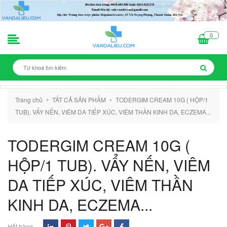
0
Trang chủ
TẤT CẢ SẢN PHẨM
TODERGIM CREAM 10G ( HỘP/1
+
+
TUB). VẨY NẾN, VIÊM DA TIẾP XÚC, VIÊM THẦN KINH DA, ECZEMA...
TODERGIM CREAM 10G (
HỘP/1 TUB). VẨY NẾN, VIÊM
DA TIẾP XÚC, VIÊM THẦN
KINH DA, ECZEMA...
Hết hàng