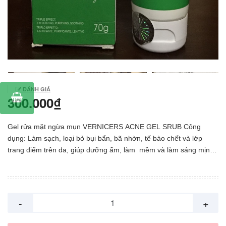
ĐÁNH GIÁ
300.000₫
Gel rửa mặt ngừa mụn VERNICERS ACNE GEL SRUB Công
dụng: Làm sạch, loại bỏ bụi bẩn, bã nhờn, tế bào chết và lớp
trang điểm trên da, giúp dưỡng ẩm, làm mềm và làm sáng mịn
da. Thích hợp cho da mụn, da dầu và nhạy cảm. Thành phần:
AQUA, PROPYLENE GLYCOL, CELLULOSE ACETATE, LAURYL
GLUCOSIDE, PENTYLENE GLYCOL, SORBITOL, PEG/PPG-20/6
DIMETHICONE, DISODIUM CAPRYLOYL GLUTAMATE,
-
+
PARFUM, PANTHENOL, ACRYLATES/C10-30 ALKYL ACRYLATE
CROSSPOLYMER, CARBOMER, PIROCTONE OLAMINE,