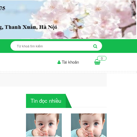
0
Tài khoản
ộ ăn cho da mụn: những điều...
Thời gian để sản phẩm làm trắng da.
Tin đọc nhiều