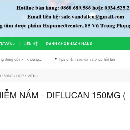
TƯ VẤN
LIÊN HỆ
DÀNH CHO KHÁCH HÀNG
của xịt khoáng...
Tips chăm sóc da và phục hồi làn...
Chế đ
150MG ( HỘP 1 VIÊN )
HIỄM NẤM - DIFLUCAN 150MG (