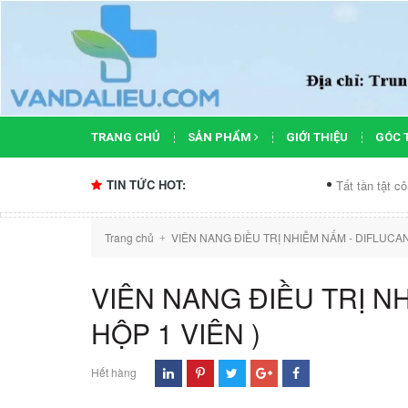
TRANG CHỦ
SẢN PHẨM
GIỚI THIỆU
GÓC 
TIN TỨC HOT:
Tất tần tật công dụng 
Trang chủ
VIÊN NANG ĐIỀU TRỊ NHIỄM NẤM - DIFLUCAN 
+
VIÊN NANG ĐIỀU TRỊ N
HỘP 1 VIÊN )
Hết hàng