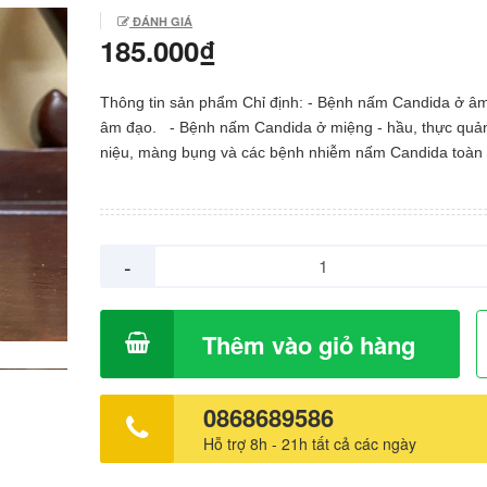
ĐÁNH GIÁ
185.000₫
Thông tin sản phẩm Chỉ định: - Bệnh nấm Candida ở âm
âm đạo. - Bệnh nấm Candida ở miệng - hầu, thực quả
niệu, màng bụng và các bệnh nhiễm nấm Candida toàn
nghiêm trọng khác như nhiễm Candida huyết, phổi, Can
phát tán. - Viêm màng não do Cryptococcus neoforma
Bệnh nấm do Blastomyces, Coccidioides immititis và
Histoplasma. Liều lượng - Cách dùng Liều dùng và thời 
-
điều trị tuỳ thuộc vào loại nấm gây bệnh, chức năng th
đáp ứng của người bệnh với thuốc. Khi điều trị các bện
nên dùng thuốc liên tục cho đến khi biểu hiện lâm sàng 
Thêm vào giỏ hàng
nghiệm chứng tỏ bệnh đã khỏi hẳn. Điều trị không đủ th
có thể làm cho bệnh tái phát. Đối với những bệnh nhâ
HIV và viêm màng não do Cryptococcus cần phải điều tr
0868689586
duy trì lâu dài để phòng ngừa bệnh tái phát.
Hỗ trợ 8h - 21h tất cả các ngày