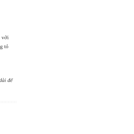
 với
g tỏ
dài để