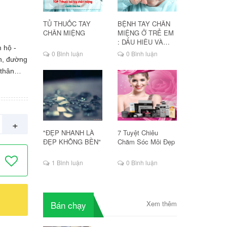
TỦ THUỐC TAY
BỆNH TAY CHÂN
CHÂN MIỆNG
MIỆNG Ở TRẺ EM
: DẤU HIỆU VÀ
 hộ -
CÁCH ĐIỀU TRỊ
0 Bình luận
0 Bình luận
n, đường
 thân
dida
ns. -
gian
+
ận và
"ĐẸP NHANH LÀ
7 Tuyệt Chiêu
h nấm
ĐẸP KHÔNG BỀN"
Chăm Sóc Môi Đẹp
và xét
1 Bình luận
0 Bình luận
ời gian
n nhiễm
ị thuốc
Bán chạy
Xem thêm