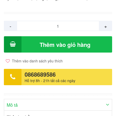
Cetypyridinium Chloride. Công dụng: – Làm sạch da, tóc, da đầu
và bã nhờn hiệu quả. – Giúp dưỡng da, làm dịu trong các trường
hợp ngứa da đầu, ngứa ngoài da, giúp da và tóc khoẻ mạnh. –
Dùng được cho người lớn và trẻ em từ 3 tuổi trở lên bị ngứa da
-
+
đầu, ngứa ngoài da. Đối tượng sử dụng: – Dùng cho người lớn và
trẻ em từ 3 tuổi trở lên trong các trường hợp cần làm sạch da,
tóc, ngứa da đầu, ngứa ngoài da. Hướng dẫn sử dụng: – Làm ướt
Thêm vào giỏ hàng
vùng da cần tác dụng. – Sau đó xoa thật kỹ sản phẩm lên các
vùng da cần tác dụng, cho tạo thành lớp bọt dày. Để lớp bọt dày
lưu tối thiểu từ 3-5 phút. – Xả lại bằng nước sạch.
Thêm vào danh sách yêu thích
0868689586
Hỗ trợ 8h - 21h tất cả các ngày
Mô tả