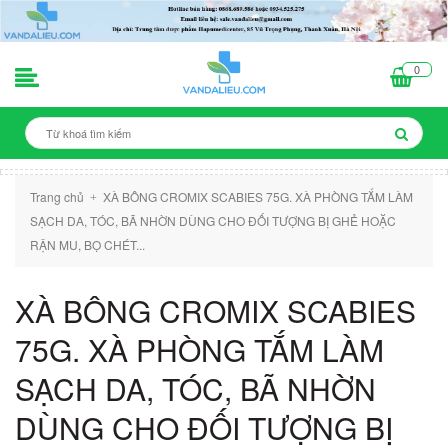
0
Trang chủ
XÀ BÔNG CROMIX SCABIES 75G. XÀ PHÒNG TẮM LÀM
+
SẠCH DA, TÓC, BÃ NHỜN DÙNG CHO ĐỐI TƯỢNG BỊ GHẺ HOẶC
RẬN MU, BỌ CHÉT...
XÀ BÔNG CROMIX SCABIES
75G. XÀ PHÒNG TẮM LÀM
SẠCH DA, TÓC, BÃ NHỜN
DÙNG CHO ĐỐI TƯỢNG BỊ