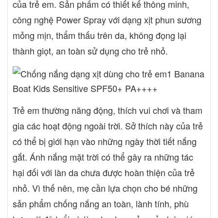
của trẻ em. Sản phẩm có thiết kế thông minh,
Dimethicone Butyl Methoxydibenzoylmethane C12-15 Alkyl
công nghệ Power Spray với dạng xịt phun sương
Benzoate Ethylhexyl Salicylate Octocrylene Homosalate
Isohexadecane Isobutane Aqua/ Water Công dụng của
mỏng mịn, thẩm thấu trên da, không đọng lại
Banana Boat Kids Sensitive SPF50+ PA++++ Sản phẩm chống
thành giọt, an toàn sử dụng cho trẻ nhỏ.
nắng giúp bảo vệ da chống lại tác hại của tia cực tím UVA/UVB.
Liều dùng Banana Boat Kids Sensitive SPF50+ PA++++ Cách
dùng Lắc kỹ trước khi dùng, xịt đều toàn thân 20 phút trước khi ra
nắng. Xịt thêm sau khi bơi và ra nắng. Không xịt vào mắt. Không
xịt trực tiếp lên mặt. Xịt vào lòng bàn tay và thoa lên da mặt. Tác
Trẻ em thường năng động, thích vui chơi và tham
dụng phụ Chưa có báo cáo về tác dụng phụ của sản phẩm. Lưu ý
Không ở ngoài nắng quá lâu, ngay cả khi có dùng sản phẩm
gia các hoạt động ngoài trời. Sở thích này của trẻ
chống nắng. Chỉ sử dụng ngoài da. Nếu sản dính vào mắt, phải
có thể bị giới hạn vào những ngày thời tiết nắng
rửa sạch bằng nước ngày lập tức. Ngưng sử dụng nếu xảy ra
kích ứng. Tham khảo ý kiến bác sĩ trước khi sử dụng cho trẻ dưới
gắt. Ánh nắng mặt trời có thể gây ra những tác
6 tháng tuổi. Để xa tầm tay trẻ em. Không được hít. Dễ cháy,
hại đối với làn da chưa được hoàn thiện của trẻ
không xịt vào lửa hoặc nơi nhiệt độ cao. Không bẻ nhỏ hoặc đốt
nhỏ. Vì thế nên, mẹ cần lựa chọn cho bé những
cháy vỏ bình sau khi dùng hết. Bảo quản Nơi khô mát, tránh ánh
nắng trực tiếp. Không bảo quản ở nhiệt độ quá 50oC.
sản phẩm chống nắng an toàn, lành tính, phù