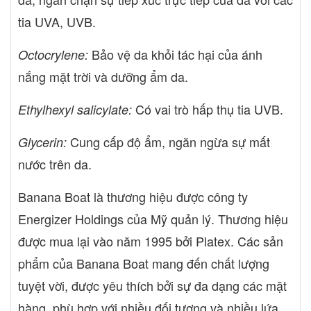
tia UVA, UVB.
Bảo vệ da khỏi tác hại của ánh
Octocrylene:
nắng mặt trời và dưỡng ẩm da.
Có vai trò hấp thụ tia UVB.
Ethylhexyl salicylate:
Cung cấp độ ẩm, ngăn ngừa sự mất
Glycerin:
nước trên da.
Banana Boat là thương hiệu được công ty
Energizer Holdings của Mỹ quản lý. Thương hiệu
được mua lại vào năm 1995 bởi Platex. Các sản
phẩm của Banana Boat mang đến chất lượng
tuyệt vời, được yêu thích bởi sự đa dạng các mặt
hàng, phù hợp với nhiều đối tượng và nhiều lứa