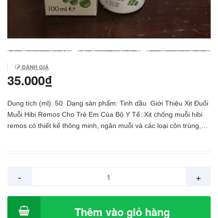
ĐÁNH GIÁ
35.000₫
Dung tích (ml): 50 Dạng sản phẩm: Tinh dầu Giới Thiệu Xịt Đuổi
Muỗi Hibi Remos Cho Trẻ Em Của Bộ Y Tế: Xịt chống muỗi hibi
remos có thiết kế thông minh, ngăn muỗi và các loại côn trùng,
đảm bảo giấc ngủ ngon cho bé. • Chứa Diethyloluamide đã được
WHO và EPA chứng nhận hiệu quả và an toàn • Dạng chai xịt
phun sương tiện dụng, nhỏ gọn • Bảo vệ làn da của bé trong suốt
8 giờ Xịt chống đuổi muỗi HibiRemos Sản phẩm dùng cho trẻ em
-
+
và người lớn. Không gây hại cho trẻ em. Không mùi An toàn cho
trẻ nhỏ Hướng dẫn sử dụng, bảo quản • Để cách bề mặt da 10 -
15cm, xịt một lượng thích hợp rồi xoa đều • Thích hợp cho người
Thêm vào giỏ hàng
lớn và trẻ em trên 4 tuổi • Bảo quản sản phẩm nơi khô mát, tránh