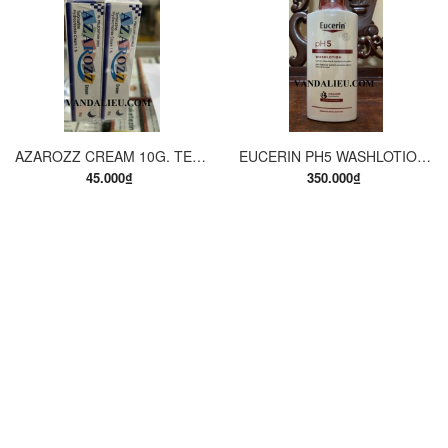
AZAROZZ CREAM 10G. TERBINAFINE 1%. THUỐC TRỊ NẤM DA CHÂN, NẤM DA ĐÙI, NẤM DA THÂN, LANG BEN...
EUCERIN PH5 WASHLOTION 400ML. SỮA TẮM DẠNG GEL CHO DA NHẠY CẢM.
45.000₫
350.000₫