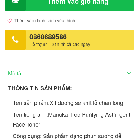
Thêm vào giỏ hàng
khuyên bạn sản phẩm này nên dành cho da dầu và da hỗn hợp
dầu.
Thêm vào danh sách yêu thích
0868689586
Hỗ trợ 8h - 21h tất cả các ngày
Mô tả
THÔNG TIN SẢN PHẨM:
Tên sản phẩm:Xịt dưỡng se khít lỗ chân lông
Tên tiếng anh:Manuka Tree Purifying Astringent
Face Toner
Công dụng: Sản phẩm dạng phun sương dễ