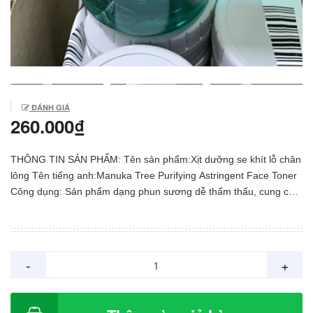
ĐÁNH GIÁ
260.000₫
THÔNG TIN SẢN PHẨM: Tên sản phẩm:Xịt dưỡng se khít lỗ chân
lông Tên tiếng anh:Manuka Tree Purifying Astringent Face Toner
Công dụng: Sản phẩm dạng phun sương dễ thẩm thấu, cung cấp
các dưỡng chất, cân bằng và bù ẩm cho da. Làm dịu nhẹ mọi tổn
thương do mụn và các tác nhân bên ngoài. Zinc Gluconate làm
sạch và se khít lỗ chân lông. Dùng cho mọi loại da, đặc biệt với
da dầu & da hỗn hợp.Không gây kích ứng. Hướng dẫn sử dụng:
-
+
Xịt trực tiếp lên da mặt đã làm sạch. Lưu ý: nhắm mắt và vỗ nhẹ
sau khi xịt. KHUYÊN DÙNG: Theo thông tin từ nhà sản xuất và
kinh nghiệm bán hàng lâu năm của các chuyên gia skin care