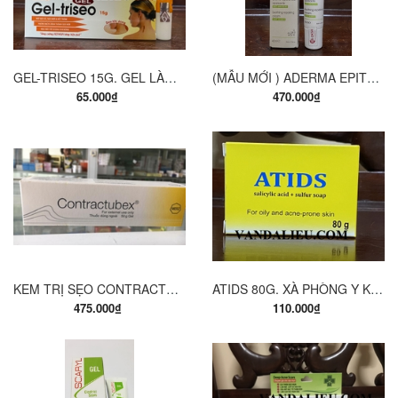
GEL-TRISEO 15G. GEL LÀM MỜ SẸO.
(MẪU MỚI ) ADERMA EPITHELIALE A.H ULTRA SOOTHING REPAIRING CREAM 40ML. KEM DƯỠNG ẨM GIÚP LÀM DỊU DA .
65.000₫
470.000₫
KEM TRỊ SẸO CONTRACTUBEX 50G
ATIDS 80G. XÀ PHÒNG Y KHOA, ĐIỀU TRỊ TRỨNG CÁ, DA DẦU, NẤM...
475.000₫
110.000₫