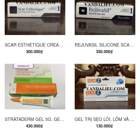
SCAR ESTHETIQUE CREAM 10ML. ĐẶC TRỊ SẸO LÕM, VẾT RẠN DA, TRỊ SẸO THÂM, SẸO DO MỤN , SẸO RỖ, SẸO THỦY ĐẬU, SẸO PHẪU THUẬT, SẸO BỎNG.
REJUVASIL SILICONE SCAR GEL 10ML. ĐẶC TRỊ SẸO PHẪU THUẬT, SẸO CHẤN THƯƠNG, SẸO BỎNG, SẸO LỒI, SẸO PHÌ ĐẠI LÂU NĂM.
300.000₫
350.000₫
STRATADERM GEL 5G. GEL ĐIỀU TRỊ SẸO XẤU.
GEL TRỊ SẸO LỒI, LÕM VÀ VẾT RẠN DA SCAR Z FOR SCAR 12G.
430.000₫
130.000₫