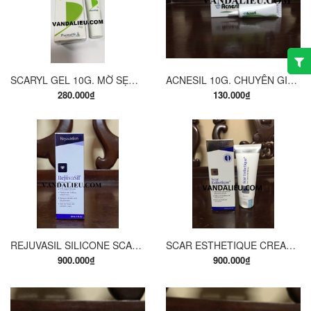
SCARYL GEL 10G. MỜ SẸO, GIẢM THÂM, GIẢM NGỨA, GIẢM VẾT RẠN DA.
ACNESIL 10G. CHUYÊN GIA CHO SẸO MỤN .
280.000₫
130.000₫
REJUVASIL SILICONE SCAR GEL 30ML. ĐẶC TRỊ SẸO PHẪU THUẬT, SẸO CHẤN THƯƠNG, SẸO BỎNG, SẸO LỒI, SẸO PHÌ ĐẠI LÂU NĂM.
SCAR ESTHETIQUE CREAM 60ML. ĐẶC TRỊ SẸO LÕM, VẾT RẠN DA, TRỊ SẸO THÂM, SẸO DO MỤN , SẸO RỖ, SẸO THỦY ĐẬU, SẸO PHẪU THUẬT, SẸO BỎNG.
900.000₫
900.000₫